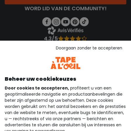
WORD LID VAN DE COMMUNITY!
4.3/5
Gebaseerd op 1.356 beoordelingen die gecontroleerd zijn
Doorgaan zonder te accepteren
Bekijk de vertrouwensverklaring
Bekijk de algemene voorwaarden
Download onze applicatie
Ontdek onze applicatie
Beheer uw cookiekeuzes
Door cookies te accepteren,
profiteert u van een
geoptimaliseerde navigatie en productaanbevelingen die
beter zijn afgestemd op uw behoeften. Deze cookies
wie zijn we?
worden gebruikt om: het aantal bezoekers en de prestaties
van de website te meten, eventuele bugs te identificeren,
hulp nodig
u — rechtstreeks of via onze partners — berichten en
advertenties te sturen die aansluiten bij uw interesses en
loyalty club