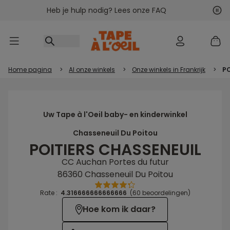
Heb je hulp nodig? Lees onze FAQ
Ga naar inhoud
Vol
Vor
Home pagina
>
Al onze winkels
>
Onze winkels in Frankrijk
>
PO
Uw Tape à l'Oeil baby- en kinderwinkel
Chasseneuil Du Poitou
POITIERS CHASSENEUIL
CC Auchan Portes du futur
86360 Chasseneuil Du Poitou
Rate :
4.316666666666666
(60 beoordelingen)
Hoe kom ik daar?