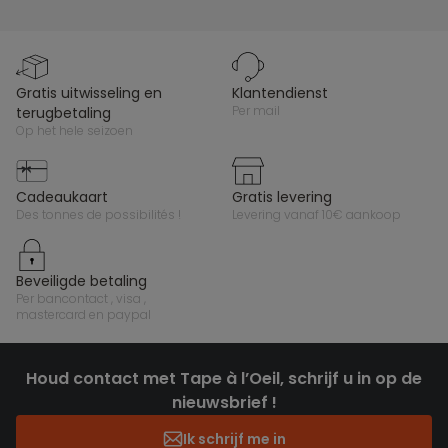
gratis uitwisseling en
klantendienst
per mail
terugbetaling
op het hele seizoen
cadeaukaart
gratis levering
des tonnes de possibilités !
levering vanaf 10€ aankoop
beveiligde betaling
per bancontact , visa ,
mastercard en paypal
Houd contact met Tape à l’Oeil, schrijf u in op de
nieuwsbrief !
Ik schrijf me in