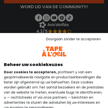
WORD LID VAN DE COMMUNITY!
4.3/5
Gebaseerd op 1.356 beoordelingen die gecontroleerd zijn
Doorgaan zonder te accepteren
Bekijk de vertrouwensverklaring
Bekijk de algemene voorwaarden
Download onze applicatie
Ontdek onze applicatie
Beheer uw cookiekeuzes
Door cookies te accepteren,
profiteert u van een
geoptimaliseerde navigatie en productaanbevelingen die
beter zijn afgestemd op uw behoeften. Deze cookies
wie zijn we?
worden gebruikt om: het aantal bezoekers en de prestaties
van de website te meten, eventuele bugs te identificeren,
hulp nodig
u — rechtstreeks of via onze partners — berichten en
advertenties te sturen die aansluiten bij uw interesses en
loyalty club
uw ervaring te personaliseren.