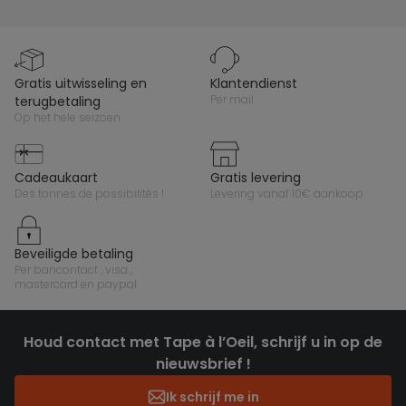
gratis uitwisseling en
klantendienst
per mail
terugbetaling
op het hele seizoen
cadeaukaart
gratis levering
des tonnes de possibilités !
levering vanaf 10€ aankoop
beveiligde betaling
per bancontact , visa ,
mastercard en paypal
Houd contact met Tape à l’Oeil, schrijf u in op de
nieuwsbrief !
Ik schrijf me in