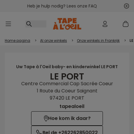
Heb je hulp nodig? Lees onze FAQ
Ga naar inhoud
Vol
Vor
Home pagina
>
Al onze winkels
>
Onze winkels in Frankrijk
>
LE
Uw Tape à l'Oeil baby- en kinderwinkel LE PORT
LE PORT
Centre Commercial Cap Sacrée Coeur
1 Route du Coeur Saignant
97420 LE PORT
tapealoeil
Hoe kom ik daar?
Bel de +262262850022