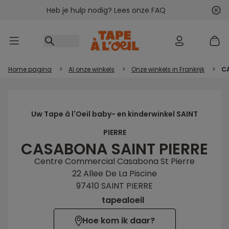
Heb je hulp nodig? Lees onze FAQ
Ga naar inhoud
Vol
Vor
Home pagina
>
Al onze winkels
>
Onze winkels in Frankrijk
>
C
Uw Tape à l'Oeil baby- en kinderwinkel SAINT
PIERRE
CASABONA SAINT PIERRE
Centre Commercial Casabona St Pierre
22 Allee De La Piscine
97410 SAINT PIERRE
tapealoeil
Hoe kom ik daar?