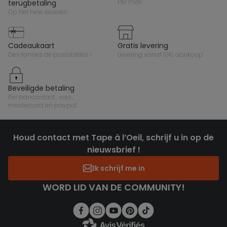
per mail
terugbetaling
op het hele seizoen
cadeaukaart
gratis levering
des tonnes de possibilités !
levering vanaf 10€ aankoop
beveiligde betaling
per bancontact , visa ,
mastercard en paypal
Houd contact met Tape à l’Oeil, schrijf u in op de
nieuwsbrief !
Ik schrijf me in
WORD LID VAN DE COMMUNITY!