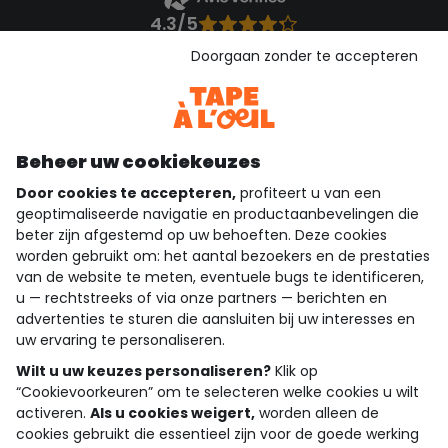
4.3/5
Gebaseerd op 1.357 beoordelingen die gecontroleerd zijn
Doorgaan zonder te accepteren
Bekijk de vertrouwensverklaring
Bekijk de algemene voorwaarden
Download onze applicatie
Ontdek onze applicatie
Beheer uw cookiekeuzes
Door cookies te accepteren,
profiteert u van een
geoptimaliseerde navigatie en productaanbevelingen die
beter zijn afgestemd op uw behoeften. Deze cookies
wie zijn we?
worden gebruikt om: het aantal bezoekers en de prestaties
van de website te meten, eventuele bugs te identificeren,
hulp nodig
u — rechtstreeks of via onze partners — berichten en
advertenties te sturen die aansluiten bij uw interesses en
loyalty club
uw ervaring te personaliseren.
Wilt u uw keuzes personaliseren?
Klik op
onze catalogus
“Cookievoorkeuren” om te selecteren welke cookies u wilt
activeren.
Als u cookies weigert,
worden alleen de
cookies gebruikt die essentieel zijn voor de goede werking