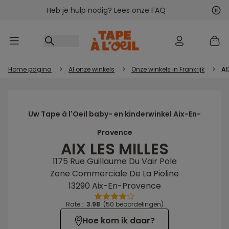
Heb je hulp nodig? Lees onze FAQ
Ga naar inhoud
Vol
Vor
Home pagina
>
Al onze winkels
>
Onze winkels in Frankrijk
>
AI
Uw Tape à l'Oeil baby- en kinderwinkel Aix-En-
Provence
AIX LES MILLES
1175 Rue Guillaume Du Vair Pole
Zone Commerciale De La Pioline
13290 Aix-En-Provence
Rate :
3.98
(50 beoordelingen)
Hoe kom ik daar?