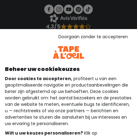
4.3/5
Gebaseerd op 1.357 beoordelingen die gecontroleerd zijn
Doorgaan zonder te accepteren
Bekijk de vertrouwensverklaring
Bekijk de algemene voorwaarden
Download onze applicatie
Ontdek onze applicatie
Beheer uw cookiekeuzes
Door cookies te accepteren,
profiteert u van een
geoptimaliseerde navigatie en productaanbevelingen die
beter zijn afgestemd op uw behoeften. Deze cookies
wie zijn we?
worden gebruikt om: het aantal bezoekers en de prestaties
van de website te meten, eventuele bugs te identificeren,
hulp nodig
u — rechtstreeks of via onze partners — berichten en
advertenties te sturen die aansluiten bij uw interesses en
loyalty club
uw ervaring te personaliseren.
onze catalogus
Wilt u uw keuzes personaliseren?
Klik op