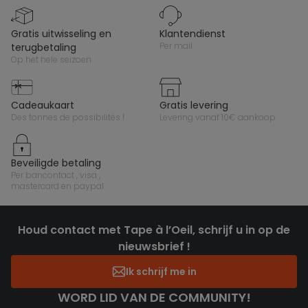
gratis uitwisseling en
klantendienst
per mail
terugbetaling
op het hele seizoen
cadeaukaart
gratis levering
des tonnes de possibilités !
levering vanaf 10€ aankoop
beveiligde betaling
per bancontact , visa ,
mastercard en paypal
Houd contact met Tape à l’Oeil, schrijf u in op de
nieuwsbrief !
Ik schrijf me in
WORD LID VAN DE COMMUNITY!