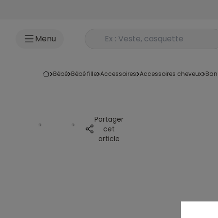
Accéder au contenu
Rechercher un produit
Menu
bébé
bébé fille
accessoires
accessoires cheveux
ba
Partager
cet
article