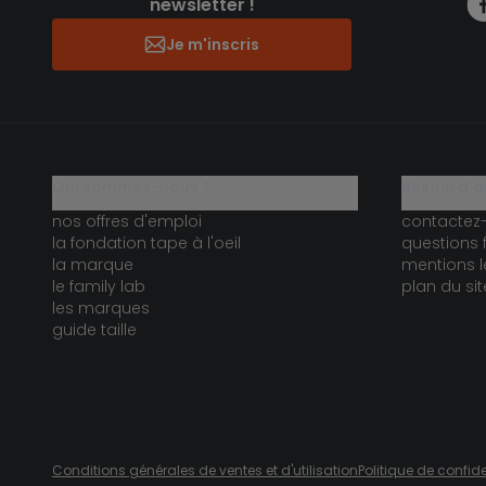
newsletter !
Je m'inscris
qui sommes-nous ?
besoin d'a
nos offres d'emploi
contactez
la fondation tape à l'oeil
questions 
la marque
mentions l
le family lab
plan du sit
les marques
guide taille
Conditions générales de ventes et d'utilisation
Politique de confide