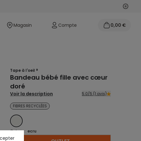
Suivan
Précéd
Magasin
Compte
0,00 €
Tape à l'oeil ®
Bandeau bébé fille avec cœur
doré
Voir la description
5.0/5 (1 avis)
FIBRES RECYCLÉES
ECRU
Coloris :
ecru
ccepter