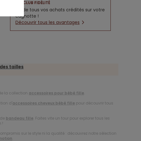
CLUB FIDÉLITÉ
5% de tous vos achats crédités sur votre
cagnotte !
Découvrir tous les avantages
des tailles
e la collection
accessoires pour bébé fille
.
tion d'
accessoires cheveux bébé fille
pour découvrir tous
 de
bandeau fille
. Faites vite un tour pour explorer tous les
 !
compromis sur le style ni la qualité : découvrez notre sélection
motion
.