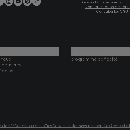
Basé sur 1 358 avis soumis à un
Voir l’attestation de con
Consulter les CGU
ide ?
le club fidélité
-nous
programme de fidélité
fréquentes
égales
e
ntialité
*Conditions des offres
Cookies et données personnelles
Accessibili