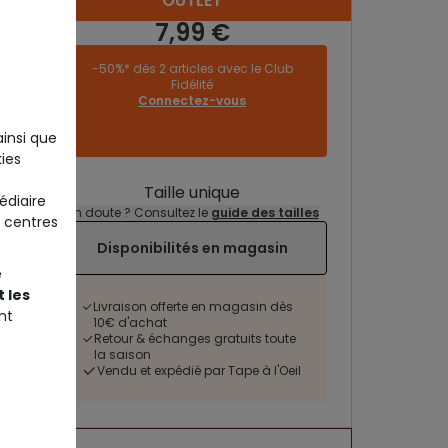
OUTLET
7,99 €
-50%* dès 2 articles avec le Club
Fidélité
Connectez-vous
ainsi que
ies
Taille unique
édiaire
Un doute ? Consultez le
guide des tailles
 centres
Disponibilités en magasin
e
 les
Livraison offerte en magasin dès
nt
10€ d'achat
Retour & échanges gratuits toute
la saison
Vendu et expédié par Tape à l'Oeil