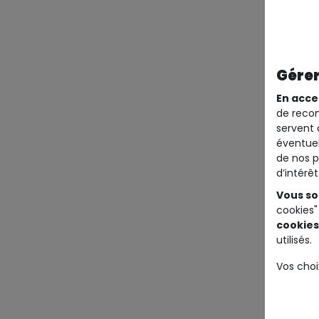
Gérer
En acce
de recom
servent 
éventuel
de nos p
d’intérê
Vous so
cookies"
cookies
utilisés.
Vos choi