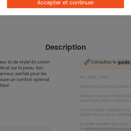
Accepter et continuer
Description
eur et de style! En coton
Consultez le
guide 
licat sur la peau. Son
amour, parfait pour les
Ref. 18961_03581
 assure un confort optimal
hics!
Découvrez tous les produits d
Rendez-vous sur notre collec
les produits de la collection.
Craquez pour notre gamme
autres trésors de la collection
En quête de petits prix sans 
de
vêtements bébé en pro