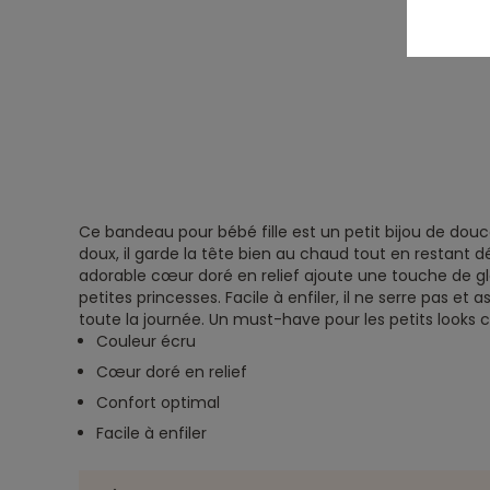
Ce bandeau pour bébé fille est un petit bijou de douc
doux, il garde la tête bien au chaud tout en restant dé
adorable cœur doré en relief ajoute une touche de gl
petites princesses. Facile à enfiler, il ne serre pas et
toute la journée. Un must-have pour les petits looks c
Couleur écru
Cœur doré en relief
Confort optimal
Facile à enfiler