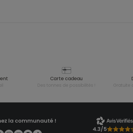
ient
carte cadeau
il
des tonnes de possibilités !
gratuit
nez la communauté !
4.3/5