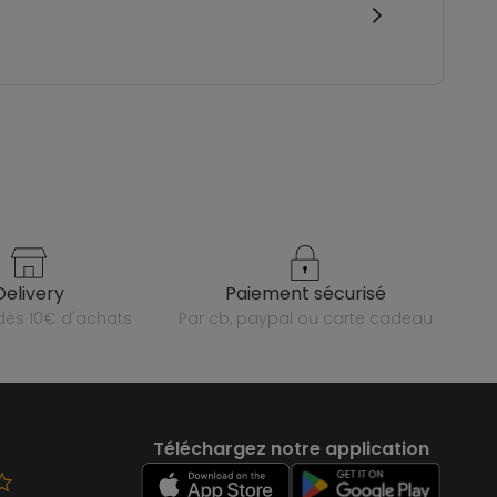
delivery
paiement sécurisé
e dès 10€ d'achats
par cb, paypal ou carte cadeau
Téléchargez notre application