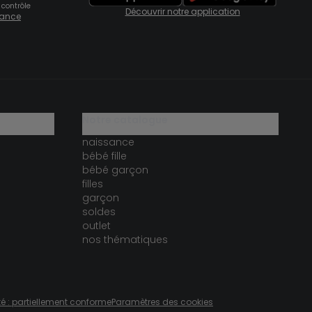
 contrôle
Découvrir notre application
fiance
notre catalogue
naissance
bébé fille
bébé garçon
filles
garçon
soldes
outlet
nos thématiques
té : partiellement conforme
Paramètres des cookies