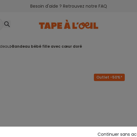
Besoin d'aide ? Retrouvez notre FAQ
ndeau
bandeau bébé fille avec cœur doré
Outlet -50%*
Continuer sans a