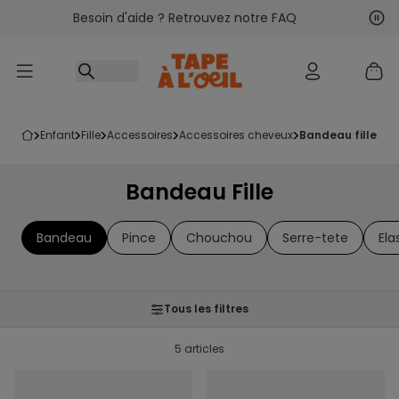
Besoin d'aide ? Retrouvez notre FAQ
Accéder au contenu
Sui
Pré
enfant
fille
accessoires
accessoires cheveux
bandeau fille
Bandeau Fille
Bandeau
Pince
Chouchou
Serre-tete
Ela
Tous les filtres
5 articles