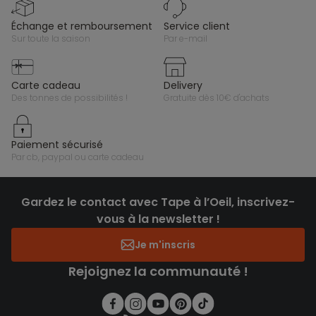
échange et remboursement
service client
sur toute la saison
par e-mail
carte cadeau
delivery
des tonnes de possibilités !
gratuite dès 10€ d'achats
paiement sécurisé
par cb, paypal ou carte cadeau
Gardez le contact avec Tape à l’Oeil, inscrivez-
vous à la newsletter !
Je m'inscris
Rejoignez la communauté !