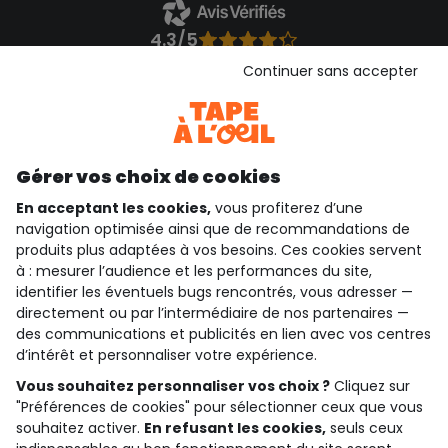
4.3/5
Basé sur 1 355 avis soumis à un contrôle
Continuer sans accepter
Voir l’attestation de confiance
Consulter les CGU
Téléchargez notre application
Découvrir notre application
Gérer vos choix de cookies
En acceptant les cookies,
vous profiterez d’une
navigation optimisée ainsi que de recommandations de
produits plus adaptées à vos besoins. Ces cookies servent
qui sommes-nous ?
à : mesurer l’audience et les performances du site,
identifier les éventuels bugs rencontrés, vous adresser —
besoin d'aide ?
directement ou par l’intermédiaire de nos partenaires —
des communications et publicités en lien avec vos centres
le club fidélité
d’intérêt et personnaliser votre expérience.
Vous souhaitez personnaliser vos choix ?
Cliquez sur
notre catalogue
"Préférences de cookies" pour sélectionner ceux que vous
souhaitez activer.
En refusant les cookies,
seuls ceux