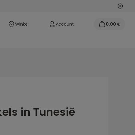
Volgen
Vorige
Winkel
Account
0,00 €
els in Tunesië