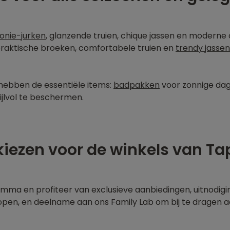
nie-jurken
, glanzende truien, chique jassen en moderne o
 praktische broeken, comfortabele truien en
trendy jassen
 hebben de essentiële items:
badpakken
voor zonnige da
jlvol te beschermen.
ezen voor de winkels van Tape
ramma en profiteer van exclusieve aanbiedingen, uitnodi
pen, en deelname aan ons Family Lab om bij te dragen a