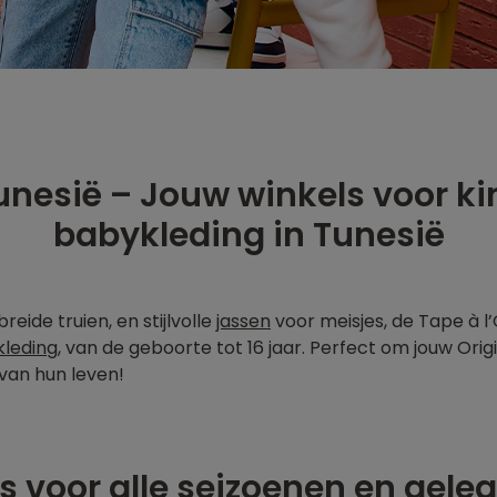
Tunesië – Jouw winkels voor k
babykleding in Tunesië
reide truien, en stijlvolle
jassen
voor meisjes, de Tape à l’
kleding
, van de geboorte tot 16 jaar. Perfect om jouw Origi
 van hun leven!
es voor alle seizoenen en gel