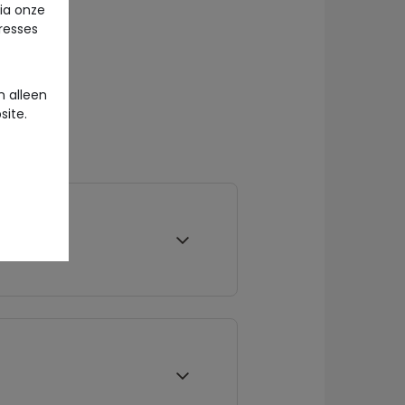
via onze
eresses
 alleen
site.