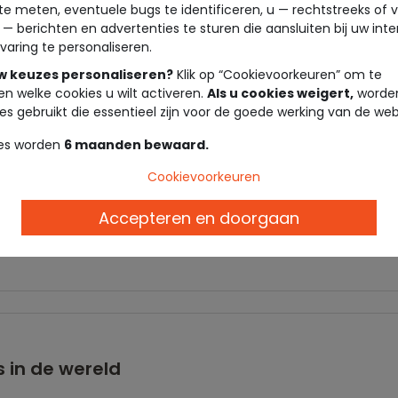
te meten, eventuele bugs te identificeren, u — rechtstreeks of 
 — berichten en advertenties te sturen die aansluiten bij uw int
varing te personaliseren.
uw keuzes personaliseren?
Klik op “Cookievoorkeuren” om te
en welke cookies u wilt activeren.
Als u cookies weigert,
worden
es gebruikt die essentieel zijn voor de goede werking van de web
es worden
6 maanden bewaard.
Cookievoorkeuren
Accepteren en doorgaan
n Tunesië
 in de wereld