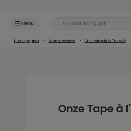
Ga naar inhoud
Rechercher un produit
Menu
Home pagina
>
Al onze winkels
>
Onze winkels in Tunesië
Onze Tape à l