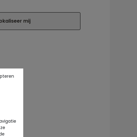
okaliseer mij
pteren
avigatie
eze
 de