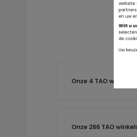
website 
partners
en uw er
Wilt u 
selecter
de cooki
Uw keuz
Onze 4 TAO winkels i
Onze 266 TAO winkels