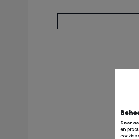
Behe
Door co
en produ
cookies 