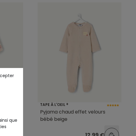
ccepter
TAPE À L'OEIL ®
primé
Pyjama chaud effet velours
bébé beige
ainsi que
ies
9 €
12,99 €