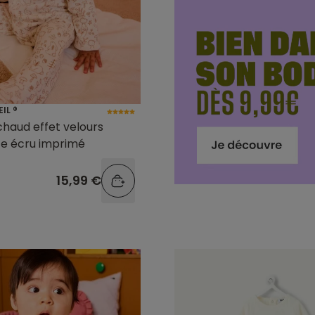
EIL ®
haud effet velours
ce écru imprimé
15,99 €