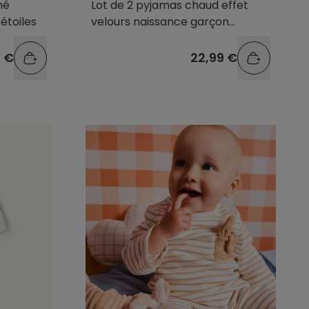
né
Lot de 2 pyjamas chaud effet
étoiles
velours naissance garçon
dinosaures
9 €
22,99 €