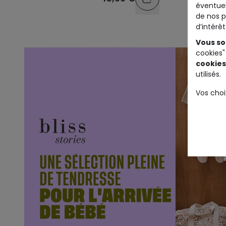
éventuel
de nos p
d’intérê
Vous so
cookies"
cookies
utilisés.
Vos choi