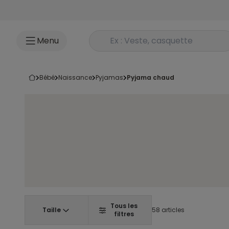
Accéder au contenu
Rechercher un produit
Menu
bébé
naissance
pyjamas
pyjama chaud
Tous les
Taille
58 articles
filtres