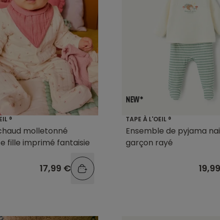
EIL ®
TAPE À L'OEIL ®
chaud molletonné
Ensemble de pyjama na
e fille imprimé fantaisie
garçon rayé
17,99 €
19,9