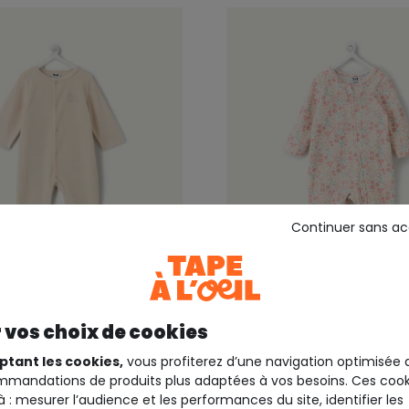
Continuer sans a
EIL ®
TAPE À L'OEIL ®
 vos choix de cookies
haud effet velours
Pyjama velours bébé im
e mixte écru
fleuri zip
ptant les cookies,
vous profiterez d’une navigation optimisée 
mandations de produits plus adaptées à vos besoins. Ces cook
à : mesurer l’audience et les performances du site, identifier les
12,99 €
15,9