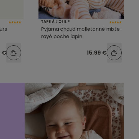
TAPE À L'OEIL ®
urs
Pyjama chaud molletonné mixte
rayé poche lapin
9 €
15,99 €