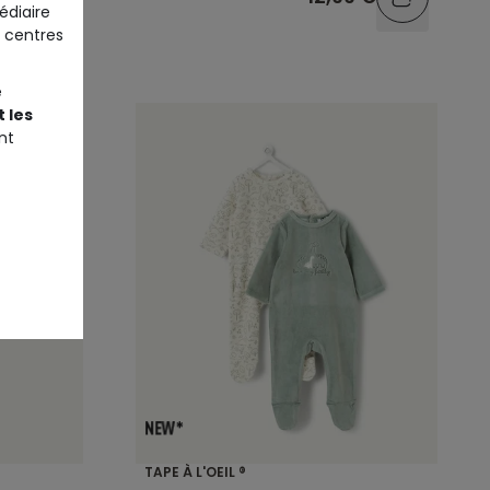
édiaire
 centres
e
 les
nt
TAPE À L'OEIL ®