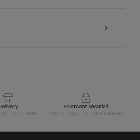
delivery
paiement sécurisé
e dès 10€ d'achats
par cb, paypal ou carte cadeau