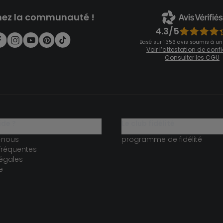
nez la communauté !
4.3/5
Basé sur 1 356 avis soumis à un
Voir l’attestation de con
Consulter les CGU
ide ?
le club fidélité
-nous
programme de fidélité
fréquentes
égales
e