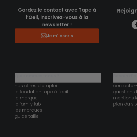
Gardez le contact avec Tape à
Rejoig
l’Oeil, inscrivez-vous à la
newsletter !
Je m'inscris
qui sommes-nous ?
besoin d'a
nos offres d'emploi
contactez
la fondation tape à l'oeil
questions 
la marque
mentions l
le family lab
plan du sit
les marques
guide taille