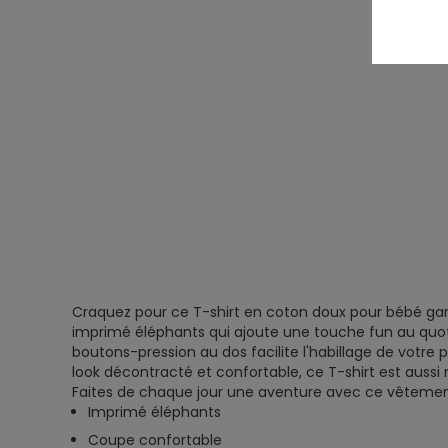
Craquez pour ce T-shirt en coton doux pour bébé ga
imprimé éléphants qui ajoute une touche fun au quot
boutons-pression au dos facilite l'habillage de votre p
look décontracté et confortable, ce T-shirt est aussi 
Faites de chaque jour une aventure avec ce vêtement
Imprimé éléphants
Coupe confortable