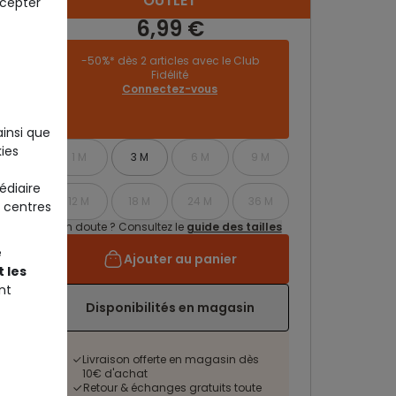
OUTLET
ccepter
6,99 €
-50%* dès 2 articles avec le Club
Fidélité
Connectez-vous
ainsi que
ies
1 M
3 M
6 M
9 M
édiaire
12 M
18 M
24 M
36 M
 centres
Un doute ? Consultez le
guide des tailles
e
Ajouter au panier
 les
nt
Disponibilités en magasin
Livraison offerte en magasin dès
10€ d'achat
Retour & échanges gratuits toute