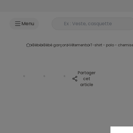
Accéder au contenu
Rechercher un produit
Menu
bébé
bébé garçon
vêtements
t-shirt - polo - chemis
Partager
cet
article