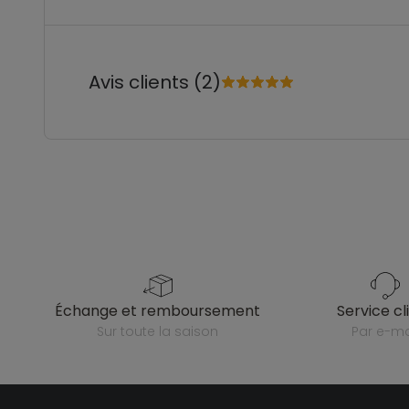
Avis clients (2)
échange et remboursement
service cl
sur toute la saison
par e-ma