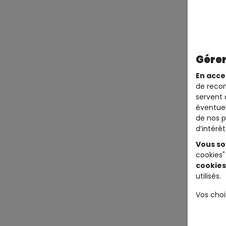
Gérer
En acce
de recom
servent 
éventuel
de nos p
d’intérê
Vous so
cookies"
cookies
utilisés.
Vos choi