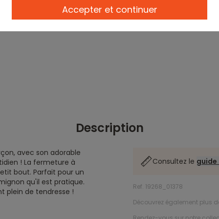
Accepter et continuer
Description
rçon, avec son adorable
Consultez le
guide 
idien ! La fermeture à
etit bout. Parfait pour un
mignon qu'il est pratique.
Ref. 19268_01378
 plein de tendresse !
Découvrez également plus 
Rendez-vous sur notre colle