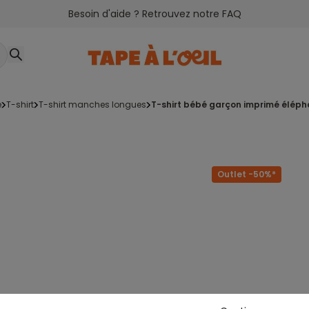
Besoin d'aide ? Retrouvez notre FAQ
e
t-shirt
t-shirt manches longues
t-shirt bébé garçon imprimé élép
Outlet -50%*