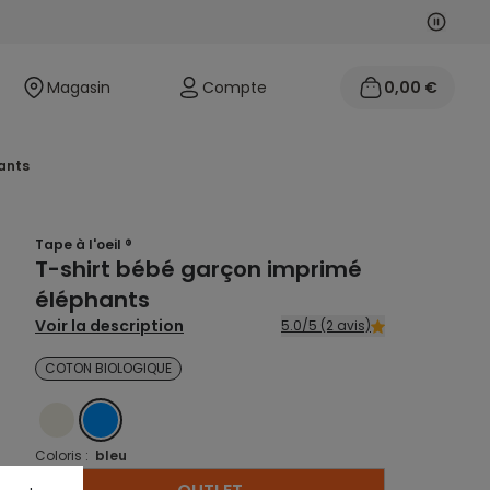
Suivan
Précéd
Magasin
Compte
0,00 €
hants
Tape à l'oeil ®
T-shirt bébé garçon imprimé
éléphants
Voir la description
5.0/5 (2 avis)
COTON BIOLOGIQUE
ECRU
BLEU
Coloris :
bleu