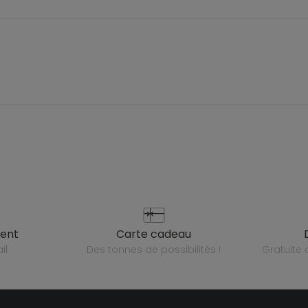
ient
carte cadeau
il
des tonnes de possibilités !
gratuit