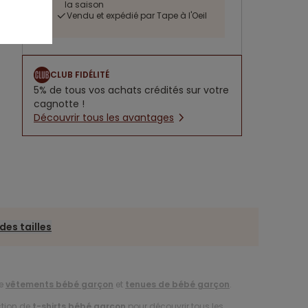
la saison
Vendu et expédié par Tape à l'Oeil
CLUB FIDÉLITÉ
5% de tous vos achats crédités sur votre
cagnotte !
Découvrir tous les avantages
des tailles
de
vêtements bébé garçon
et
tenues de bébé garçon
.
ction de
t-shirts bébé garçon
pour découvrir tous les