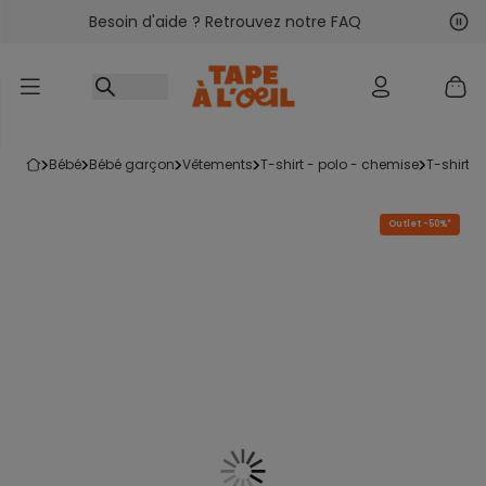
Besoin d'aide ? Retrouvez notre FAQ
Accéder au contenu
Sui
Pré
bébé
bébé garçon
vêtements
t-shirt - polo - chemise
t-shirt
Outlet -50%*