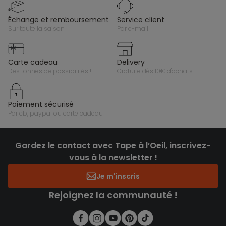
échange et remboursement
service client
sur toute la saison
par e-mail
carte cadeau
delivery
des tonnes de possibilités !
gratuite dès 10€ d'achats
paiement sécurisé
par cb, paypal ou carte cadeau
Gardez le contact avec Tape à l’Oeil, inscrivez-
vous à la newsletter !
Je m'inscris
Rejoignez la communauté !