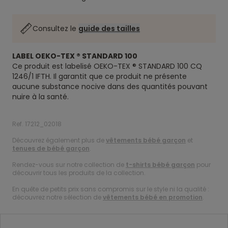
Consultez le
guide des tailles
LABEL OEKO-TEX ® STANDARD 100
Ce produit est labelisé OEKO-TEX ® STANDARD 100 CQ
1246/1 IFTH. Il garantit que ce produit ne présente
aucune substance nocive dans des quantités pouvant
nuire à la santé.
Ref. 17212_02018
Découvrez également plus de
vêtements bébé garçon
et
tenues de bébé garçon
.
Rendez-vous sur notre collection de
t-shirts bébé garçon
pour
découvrir tous les produits de la collection.
En quête de petits prix sans compromis sur le style ni la qualité :
découvrez notre sélection de
vêtements bébé en promotion
.