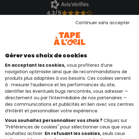
4.3/5
Basé sur 1 356 avis soumis à un contrôle
Continuer sans accepter
Voir l’attestation de confiance
Consulter les CGU
Téléchargez notre application
Découvrir notre application
Gérer vos choix de cookies
En acceptant les cookies,
vous profiterez d’une
navigation optimisée ainsi que de recommandations de
produits plus adaptées à vos besoins. Ces cookies servent
qui sommes-nous ?
à : mesurer l’audience et les performances du site,
identifier les éventuels bugs rencontrés, vous adresser —
besoin d'aide ?
directement ou par l’intermédiaire de nos partenaires —
des communications et publicités en lien avec vos centres
le club fidélité
d’intérêt et personnaliser votre expérience.
Vous souhaitez personnaliser vos choix ?
Cliquez sur
notre catalogue
"Préférences de cookies" pour sélectionner ceux que vous
souhaitez activer.
En refusant les cookies,
seuls ceux