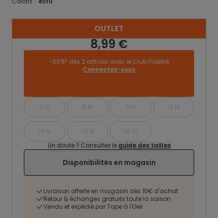
Coloris :
ecru
OUTLET
8,99 €
-50%* dès 2 articles avec le Club Fidélité
Connectez-vous
3 M
6 M
9 M
12 M
18 M
24 M
36 M
Un doute ? Consultez le
guide des tailles
Disponibilités en magasin
Livraison offerte en magasin dès 10€ d'achat
Retour & échanges gratuits toute la saison
Vendu et expédié par Tape à l'Oeil