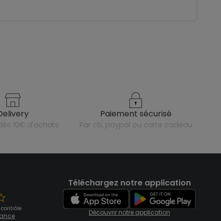
delivery
paiement sécurisé
e dès 10€ d'achats
par cb, paypal ou carte cadeau
Téléchargez notre application
 contrôle
Découvrir notre application
fiance