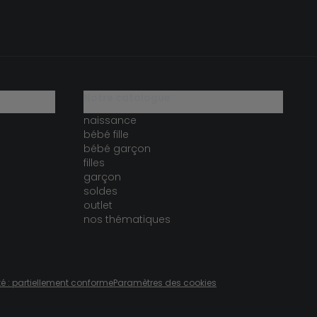
notre catalogue
naissance
bébé fille
bébé garçon
filles
garçon
soldes
outlet
nos thématiques
té : partiellement conforme
Paramètres des cookies