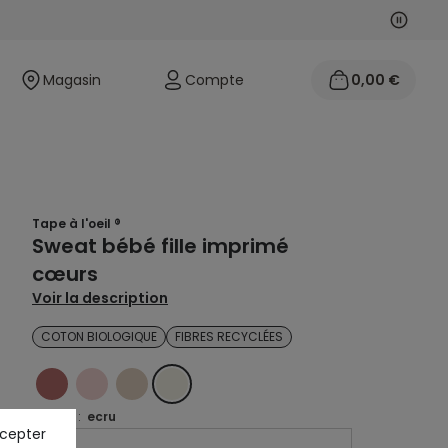
Suivan
Précéd
Magasin
Compte
0,00 €
Tape à l'oeil ®
Sweat bébé fille imprimé
cœurs
Voir la description
COTON BIOLOGIQUE
FIBRES RECYCLÉES
ROSE
ROSE
BEIGE
ECRU
Coloris :
ecru
ccepter