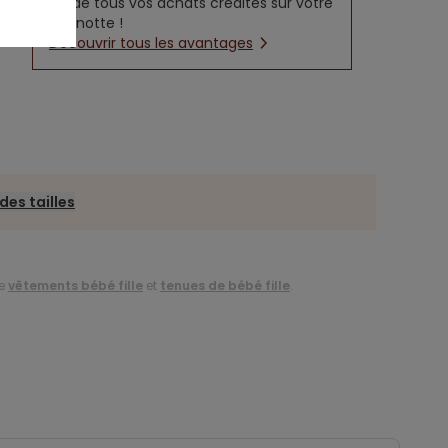
5% de tous vos achats crédités sur votre
cagnotte !
Découvrir tous les avantages
des tailles
de
vêtements bébé fille
et
tenues de bébé fille
.