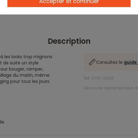
Accepter et continuer
Description
jà les looks trop mignons
Consultez le
guide 
 de suite un style
pour bouger, ramper,
habillage du matin, même
Ref. 21731_02018
ing pour tous les jours.
Découvrez également plus 
le