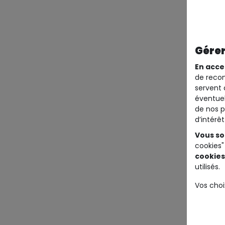
Gérer
En acce
de recom
servent 
éventuel
de nos p
d’intérê
Vous so
cookies"
cookies
utilisés.
Vos choi