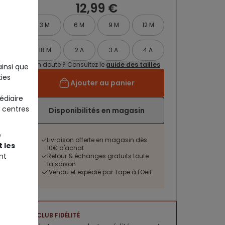
12,99 €
3 M
6 M
9 M
12 M
18 M
2 A
3 A
4 A
Un doute ? Consultez le
guide des tailles
ainsi que
ies
Ajouter au panier
édiaire
 centres
Disponibilités en magasin
e
Livraison offerte en magasin dès
 les
10€ d'achat
nt
Retour & échanges gratuits toute
la saison
Vendu et expédié par Tape à l'Oeil
CLUB FIDÉLITÉ