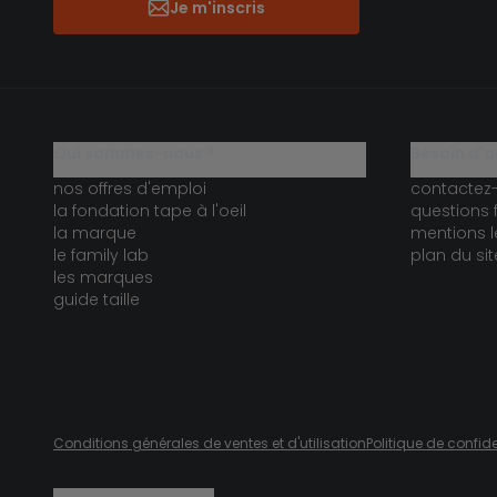
Je m'inscris
qui sommes-nous ?
besoin d'a
nos offres d'emploi
contactez
la fondation tape à l'oeil
questions 
la marque
mentions l
le family lab
plan du sit
les marques
guide taille
Conditions générales de ventes et d'utilisation
Politique de confide