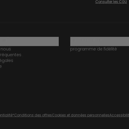
Consulter les CGU
ide ?
le club fidélité
-nous
programme de fidélité
fréquentes
égales
e
ntialité
*Conditions des offres
Cookies et données personnelles
Accessibili