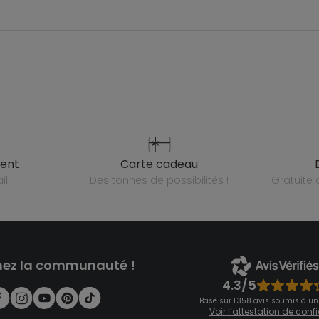
ient
carte cadeau
il
des tonnes de possibilités !
gratuit
nez la communauté !
4.3/5
Basé sur 1 358 avis soumis à un
Voir l’attestation de con