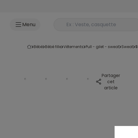
Accéder au contenu
Rechercher un produit
Menu
bébé
bébé fille
vêtements
pull - gilet - sweat
sweat
Partager
cet
article