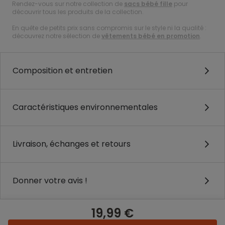
Rendez-vous sur notre collection de
sacs bébé fille
pour
découvrir tous les produits de la collection.
En quête de petits prix sans compromis sur le style ni la qualité :
découvrez notre sélection de
vêtements bébé en promotion
.
Composition et entretien
Caractéristiques environnementales
Livraison, échanges et retours
Donner votre avis !
19,99 €