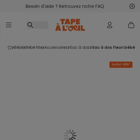
Besoin d'aide ? Retrouvez notre FAQ
Accéder au contenu
Sui
Pré
bébé
bébé fille
accessoires
sac à dos
sac à dos fleuri bébé fi
Outlet -50%*