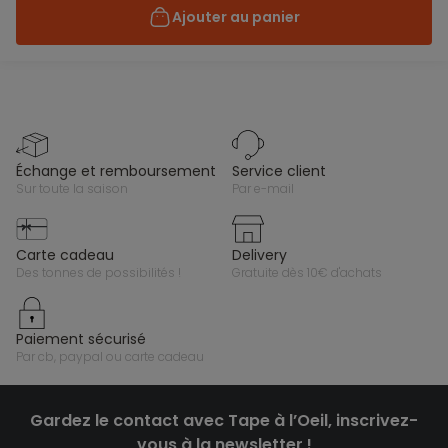
Ajouter au panier
échange et remboursement
service client
sur toute la saison
par e-mail
carte cadeau
delivery
des tonnes de possibilités !
gratuite dès 10€ d'achats
paiement sécurisé
par cb, paypal ou carte cadeau
Gardez le contact avec Tape à l’Oeil, inscrivez-
vous à la newsletter !