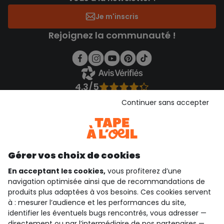
Je m'inscris
Rejoignez la communauté !
4.3/5
Basé sur 1 358 avis soumis à un contrôle
Continuer sans accepter
Voir l’attestation de confiance
Consulter les CGU
Téléchargez notre application
Découvrir notre application
Gérer vos choix de cookies
En acceptant les cookies,
vous profiterez d’une
navigation optimisée ainsi que de recommandations de
produits plus adaptées à vos besoins. Ces cookies servent
qui sommes-nous ?
à : mesurer l’audience et les performances du site,
identifier les éventuels bugs rencontrés, vous adresser —
besoin d'aide ?
directement ou par l’intermédiaire de nos partenaires —