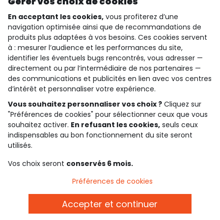
Gérer vos choix de cookies
En acceptant les cookies,
vous profiterez d’une
navigation optimisée ainsi que de recommandations de
produits plus adaptées à vos besoins. Ces cookies servent
qui sommes-nous ?
à : mesurer l’audience et les performances du site,
identifier les éventuels bugs rencontrés, vous adresser —
besoin d'aide ?
directement ou par l’intermédiaire de nos partenaires —
des communications et publicités en lien avec vos centres
le club fidélité
d’intérêt et personnaliser votre expérience.
Vous souhaitez personnaliser vos choix ?
Cliquez sur
notre catalogue
"Préférences de cookies" pour sélectionner ceux que vous
souhaitez activer.
En refusant les cookies,
seuls ceux
indispensables au bon fonctionnement du site seront
Conditions générales de ventes et d'utilisation
utilisés.
Politique de confidentialité
*Conditions des offres
Vos choix seront
conservés 6 mois.
Cookies et données personnelles
Accessibilité : partiellement conforme
Préférences de cookies
Paramètres des cookies
Accepter et continuer
Belgique - FR