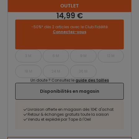
OUTLET
14,99 €
-50%* dès 2 articles avec le Club Fidélité
Connectez-vous
3 M
6 M
9 M
12 M
18 M
24 M
36 M
Un doute ? Consultez le
guide des tailles
Disponibilités en magasin
Livraison offerte en magasin dès 10€ d'achat
Retour & échanges gratuits toute la saison
Vendu et expédié par Tape à l'Oeil