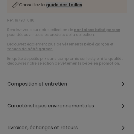
Consultez le
guide des tailles
Ref. 18793_01161
Rendez-vous sur notre collection de
pantalons bébé garçon
pour découvrir tous les produits de la collection.
Découvrez également plus de
vêtements bébé garçon
et
tenues de bébé garçon
.
En quête de petits prix sans compromis sur le style ni la qualité :
découvrez notre sélection de
vêtements bébé en promotion
.
Composition et entretien
Caractéristiques environnementales
Livraison, échanges et retours