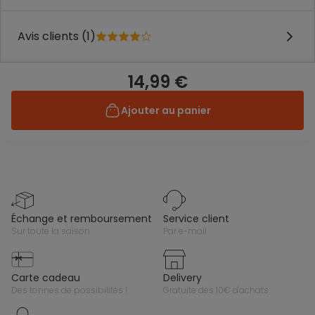
Avis clients (1)
14,99 €
Ajouter au panier
échange et remboursement
service client
sur toute la saison
par e-mail
carte cadeau
delivery
des tonnes de possibilités !
gratuite dès 10€ d'achats