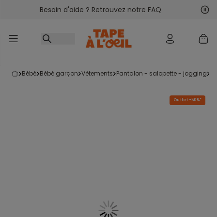
Besoin d'aide ? Retrouvez notre FAQ
Accéder au contenu
Sui
Pré
bébé
bébé garçon
vêtements
pantalon - salopette - jogging
Outlet -50%*