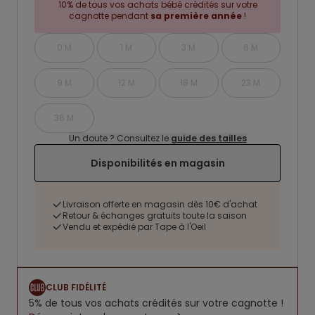
10% de tous vos achats bébé crédités sur votre
cagnotte pendant
sa première année
!
0 M
1 M
3 M
6 M
9 M
12 M
18 M
23 M
36 M
Un doute ? Consultez le
guide des tailles
Disponibilités en magasin
Livraison offerte en magasin dès 10€ d'achat
Retour & échanges gratuits toute la saison
Vendu et expédié par Tape à l'Oeil
CLUB FIDÉLITÉ
5% de tous vos achats crédités sur votre cagnotte !