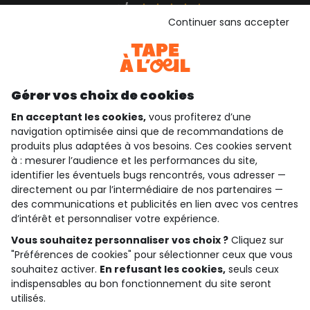
4.3/5
Continuer sans accepter
Basé sur 1 357 avis soumis à un contrôle
Voir l’attestation de confiance
Consulter les CGU
Téléchargez notre application
Gérer vos choix de cookies
Découvrir notre application
En acceptant les cookies,
vous profiterez d’une
navigation optimisée ainsi que de recommandations de
produits plus adaptées à vos besoins. Ces cookies servent
qui sommes-nous ?
à : mesurer l’audience et les performances du site,
identifier les éventuels bugs rencontrés, vous adresser —
besoin d'aide ?
directement ou par l’intermédiaire de nos partenaires —
des communications et publicités en lien avec vos centres
le club fidélité
d’intérêt et personnaliser votre expérience.
Vous souhaitez personnaliser vos choix ?
Cliquez sur
notre catalogue
"Préférences de cookies" pour sélectionner ceux que vous
souhaitez activer.
En refusant les cookies,
seuls ceux
indispensables au bon fonctionnement du site seront
utilisés.
Conditions générales de ventes et d'utilisation