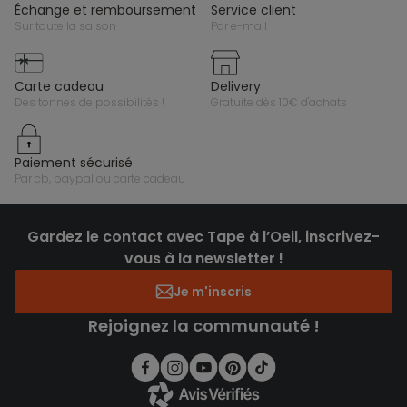
échange et remboursement
service client
sur toute la saison
par e-mail
carte cadeau
delivery
des tonnes de possibilités !
gratuite dès 10€ d'achats
paiement sécurisé
par cb, paypal ou carte cadeau
Gardez le contact avec Tape à l’Oeil, inscrivez-
vous à la newsletter !
Je m'inscris
Rejoignez la communauté !