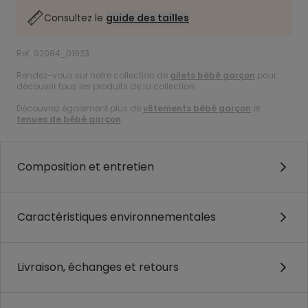
Consultez le
guide des tailles
Ref. 92084_01923
Rendez-vous sur notre collection de
gilets bébé garçon
pour
découvrir tous les produits de la collection.
Découvrez également plus de
vêtements bébé garçon
et
tenues de bébé garçon
.
Composition et entretien
Caractéristiques environnementales
Livraison, échanges et retours