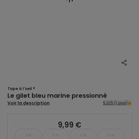
Tape à l'oeil ®
Le gilet bleu marine pressionné
Voir la description
5.0/5 (1 avis)
9,99 €
3 M
6 M
9 M
12 M