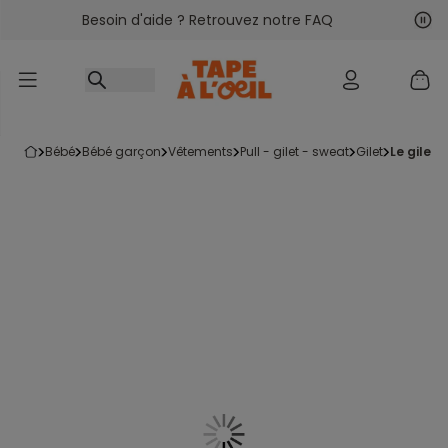
Besoin d'aide ? Retrouvez notre FAQ
Accéder au contenu
Sui
Pré
bébé
bébé garçon
vêtements
pull - gilet - sweat
gilet
le gilet