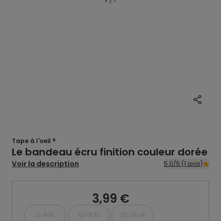
Tape à l'oeil ®
Le bandeau écru finition couleur dorée
Voir la description
5.0/5 (1 avis)
3,99 €
3-9 M
12-18 M
23-36 M