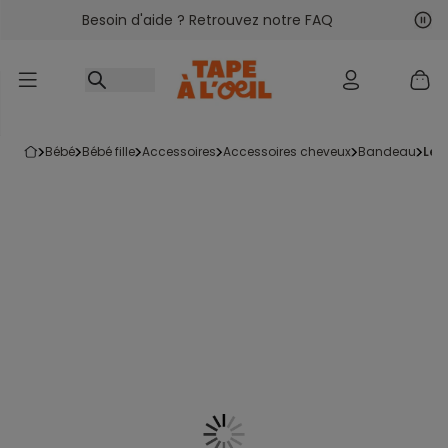
Besoin d'aide ? Retrouvez notre FAQ
Accéder au contenu
Sui
Pré
bébé
bébé fille
accessoires
accessoires cheveux
bandeau
le