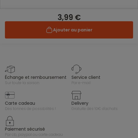
3,99 €
Ajouter au panier
échange et remboursement
service client
sur toute la saison
par e-mail
carte cadeau
delivery
des tonnes de possibilités !
gratuite dès 10€ d'achats
paiement sécurisé
par cb, paypal ou carte cadeau