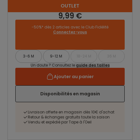
OUTLET
9,99 €
-50%* dès 2 articles avec le Club Fidélité
Connectez-vous
3-6 M
9-12 M
18-24 M
36 M
Un doute ? Consultez le
guide des tailles
Ajouter au panier
Disponibilités en magasin
Livraison offerte en magasin dès 10€ d'achat
Retour & échanges gratuits toute la saison
Vendu et expédié par Tape à l'Oeil