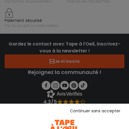
des tonnes de possibilités !
gratuite dès 10€ d'achats
paiement sécurisé
par cb, paypal ou carte cadeau
Gardez le contact avec Tape à l’Oeil, inscrivez-
vous à la newsletter !
Je m'inscris
Rejoignez la communauté !
4.3/5
Basé sur 1 358 avis soumis à un contrôle
Continuer sans accepter
Voir l’attestation de confiance
Consulter les CGU
Téléchargez notre application