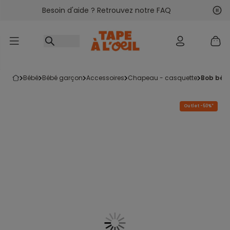
Besoin d'aide ? Retrouvez notre FAQ
Accéder au contenu
Sui
Pré
bébé
bébé garçon
accessoires
chapeau - casquette
bob béb
Outlet -50%*