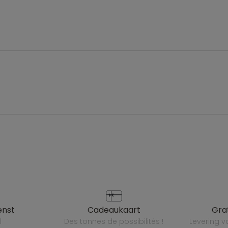
enst
cadeaukaart
gr
l
des tonnes de possibilités !
levering 