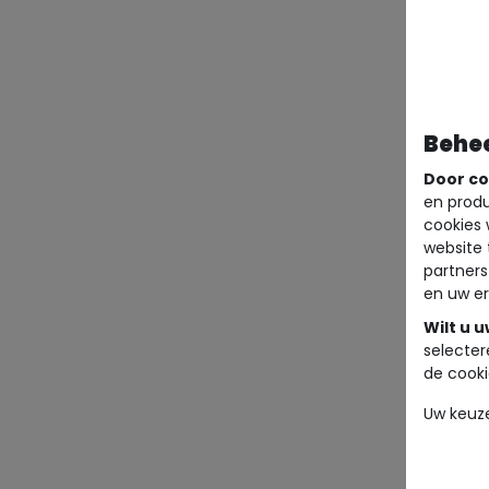
Behe
Door co
en produ
cookies 
website 
partners
en uw er
Wilt u 
selecter
de cooki
Uw keuz