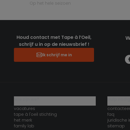
op het hele seizoen
Houd contact met Tape à l’Oeil,
W
schrijf u in op de nieuwsbrief !
Ik schrijf me in
wie zijn we?
hulp nodi
vacatures
contactee
tape à l'oeil stichting
faq
het merk
juridische 
family lab
sitemap