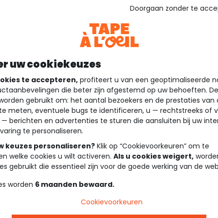
Doorgaan zonder te acce
er uw cookiekeuzes
okies te accepteren,
profiteert u van een geoptimaliseerde n
ctaanbevelingen die beter zijn afgestemd op uw behoeften. D
worden gebruikt om: het aantal bezoekers en de prestaties van
te meten, eventuele bugs te identificeren, u — rechtstreeks of 
 — berichten en advertenties te sturen die aansluiten bij uw int
varing te personaliseren.
uw keuzes personaliseren?
Klik op “Cookievoorkeuren” om te
en welke cookies u wilt activeren.
Als u cookies weigert,
worden
es gebruikt die essentieel zijn voor de goede werking van de web
es worden
6 maanden bewaard.
Cookievoorkeuren