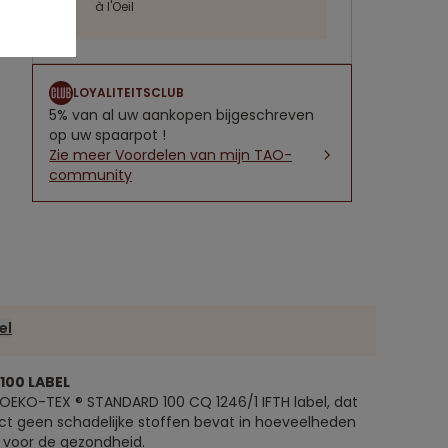
à l'Oeil
LOYALITEITSCLUB
5% van al uw aankopen bijgeschreven
op uw spaarpot !
Zie meer Voordelen van mijn TAO-
community
el
100 LABEL
OEKO-TEX ® STANDARD 100 CQ 1246/1 IFTH label, dat
ct geen schadelijke stoffen bevat in hoeveelheden
n voor de gezondheid.