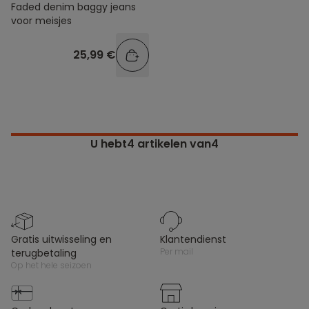
Faded denim baggy jeans
voor meisjes
25,99 €
U hebt
4
artikelen van4
gratis uitwisseling en
klantendienst
per mail
terugbetaling
op het hele seizoen