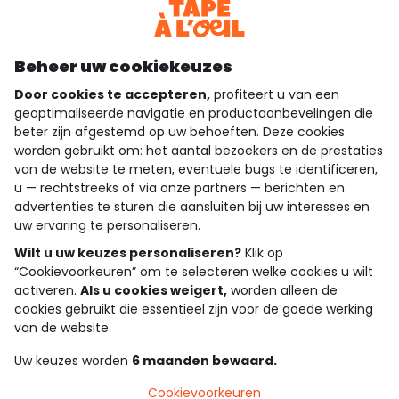
Download onze applicatie
Ontdek onze applicatie
Beheer uw cookiekeuzes
Door cookies te accepteren,
profiteert u van een
geoptimaliseerde navigatie en productaanbevelingen die
beter zijn afgestemd op uw behoeften. Deze cookies
wie zijn we?
worden gebruikt om: het aantal bezoekers en de prestaties
van de website te meten, eventuele bugs te identificeren,
hulp nodig
u — rechtstreeks of via onze partners — berichten en
advertenties te sturen die aansluiten bij uw interesses en
loyalty club
uw ervaring te personaliseren.
Wilt u uw keuzes personaliseren?
Klik op
onze catalogus
“Cookievoorkeuren” om te selecteren welke cookies u wilt
activeren.
Als u cookies weigert,
worden alleen de
cookies gebruikt die essentieel zijn voor de goede werking
Algemene verkoop en gebruiksvoorwaarden
van de website.
Privacybeleid
*Aanbiedingsvoorwaarden
Uw keuzes worden
6 maanden bewaard.
Cookies en persoonsgegevens
Accessibilité : partiellement conforme
Cookievoorkeuren
Cookie settings