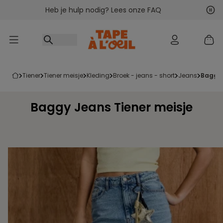
Heb je hulp nodig? Lees onze FAQ
Ga naar inhoud
Vol
Vor
tiener
tiener meisje
kleding
broek - jeans - short
jeans
baggy
Baggy Jeans Tiener meisje