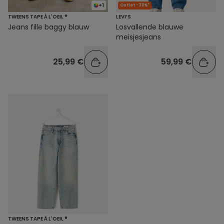
+1
Outlet -30%*
TWEENS TAPE À L'OEIL ®
LEVI’S
Jeans fille baggy blauw
Losvallende blauwe
meisjesjeans
25,99 €
59,99 €
TWEENS TAPE À L'OEIL ®