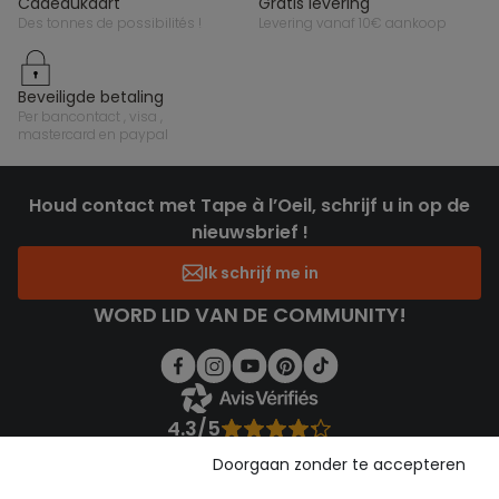
cadeaukaart
gratis levering
des tonnes de possibilités !
levering vanaf 10€ aankoop
beveiligde betaling
per bancontact , visa ,
mastercard en paypal
Houd contact met Tape à l’Oeil, schrijf u in op de
nieuwsbrief !
Ik schrijf me in
WORD LID VAN DE COMMUNITY!
4.3/5
Gebaseerd op 1.358 beoordelingen die gecontroleerd zijn
Doorgaan zonder te accepteren
Bekijk de vertrouwensverklaring
Bekijk de algemene voorwaarden