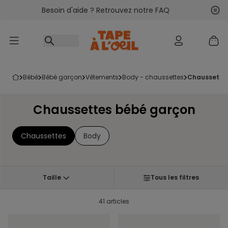
Besoin d'aide ? Retrouvez notre FAQ
Accéder au contenu
Sui
Pré
bébé
bébé garçon
vêtements
body - chaussettes
chaussette
Chaussettes bébé garçon
Chaussettes
Body
Taille
Tous les filtres
41 articles