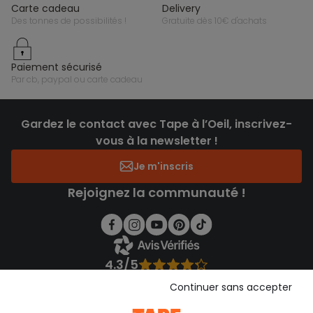
carte cadeau
delivery
des tonnes de possibilités !
gratuite dès 10€ d'achats
paiement sécurisé
par cb, paypal ou carte cadeau
Gardez le contact avec Tape à l’Oeil, inscrivez-
vous à la newsletter !
Je m'inscris
Rejoignez la communauté !
4.3/5
Basé sur 1 356 avis soumis à un contrôle
Continuer sans accepter
Voir l’attestation de confiance
Consulter les CGU