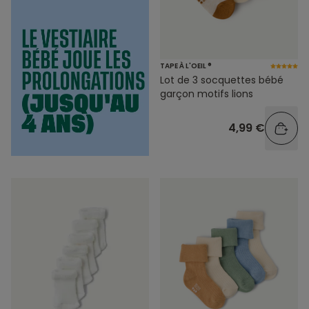
TAPE À L'OEIL ®
Lot de 3 socquettes bébé
garçon motifs lions
4,99 €