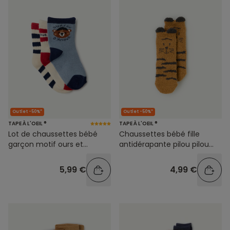
Outlet -50%*
Outlet -50%*
TAPE À L'OEIL ®
TAPE À L'OEIL ®
Lot de chaussettes bébé
Chaussettes bébé fille
garçon motif ours et
antidérapante pilou pilou
rayures
tigre avec petites oreilles
5,99 €
4,99 €