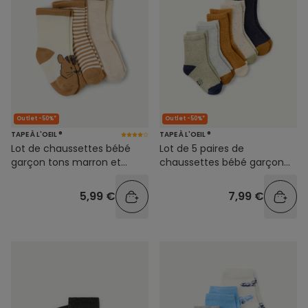
Outlet -50%*
Outlet -50%*
TAPE À L'OEIL ®
TAPE À L'OEIL ®
Lot de chaussettes bébé
Lot de 5 paires de
garçon tons marron et
chaussettes bébé garçon
beige
uni et coloré
5,99 €
7,99 €