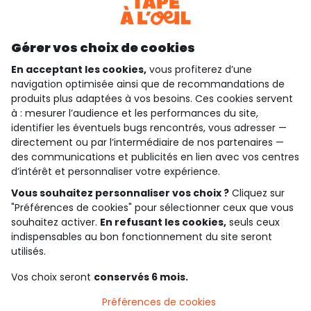
Téléchargez notre application
Découvrir notre application
Gérer vos choix de cookies
En acceptant les cookies,
vous profiterez d’une
navigation optimisée ainsi que de recommandations de
produits plus adaptées à vos besoins. Ces cookies servent
qui sommes-nous ?
à : mesurer l’audience et les performances du site,
identifier les éventuels bugs rencontrés, vous adresser —
besoin d'aide ?
directement ou par l’intermédiaire de nos partenaires —
des communications et publicités en lien avec vos centres
le club fidélité
d’intérêt et personnaliser votre expérience.
notre catalogue
Vous souhaitez personnaliser vos choix ?
Cliquez sur
"Préférences de cookies" pour sélectionner ceux que vous
souhaitez activer.
En refusant les cookies,
seuls ceux
indispensables au bon fonctionnement du site seront
Conditions générales de ventes et d'utilisation
utilisés.
Politique de confidentialité
*Conditions des offres
Vos choix seront
conservés 6 mois.
Cookies et données personnelles
Accessibilité : partiellement conforme
Préférences de cookies
Paramètres des cookies