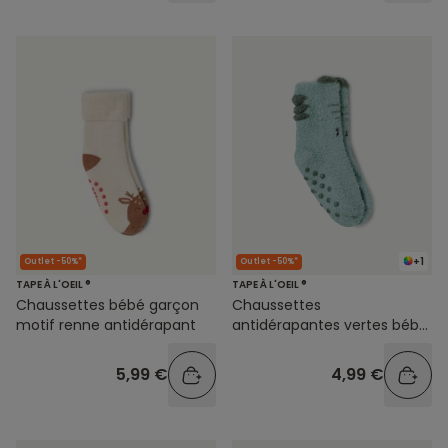
+1
Outlet -50%*
Outlet -50%*
TAPE À L'OEIL ®
TAPE À L'OEIL ®
Chaussettes bébé garçon
Chaussettes
motif renne antidérapant
antidérapantes vertes bébé
garçon
5,99 €
4,99 €