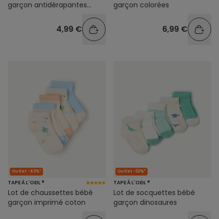
garçon antidérapantes
garçon colorées
panda écru et vert
4,99 €
6,99 €
Outlet -40%*
Outlet -50%*
TAPE À L'OEIL ®
TAPE À L'OEIL ®
Lot de chaussettes bébé
Lot de socquettes bébé
garçon imprimé coton
garçon dinosaures