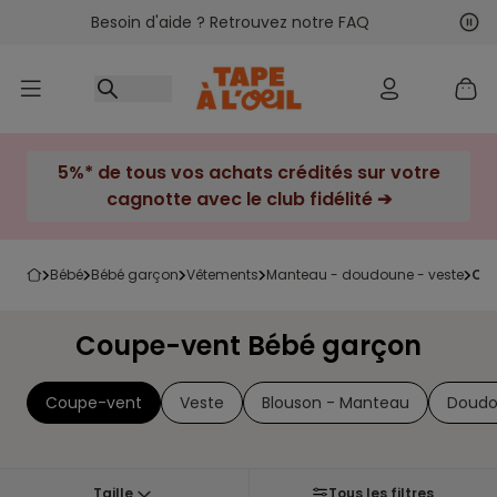
Besoin d'aide ? Retrouvez notre FAQ
Accéder au contenu
Sui
Pré
5%* de tous vos achats crédités sur votre
cagnotte avec le club fidélité ➔
bébé
bébé garçon
vêtements
manteau - doudoune - veste
c
Coupe-vent Bébé garçon
Coupe-vent
Veste
Blouson - Manteau
Doud
Taille
Tous les filtres