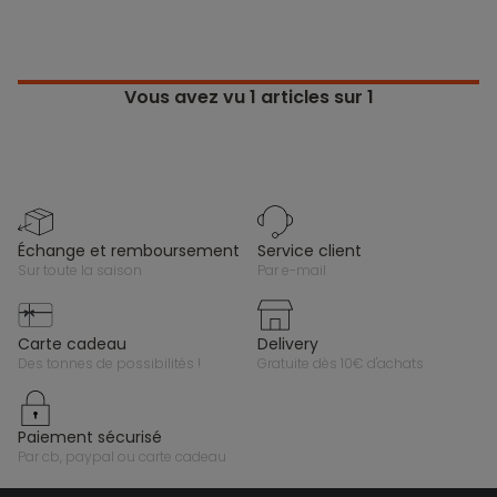
Vous avez vu
1
articles sur 1
échange et remboursement
service client
sur toute la saison
par e-mail
carte cadeau
delivery
des tonnes de possibilités !
gratuite dès 10€ d'achats
paiement sécurisé
par cb, paypal ou carte cadeau