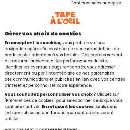
Basé sur 1 353 avis soumis à un contrôle
Continuer sans accepter
Voir l’attestation de confiance
Consulter les CGU
Téléchargez notre application
Découvrir notre application
Gérer vos choix de cookies
En acceptant les cookies,
vous profiterez d’une
navigation optimisée ainsi que de recommandations de
produits plus adaptées à vos besoins. Ces cookies servent
qui sommes-nous ?
à : mesurer l’audience et les performances du site,
identifier les éventuels bugs rencontrés, vous adresser —
besoin d'aide ?
directement ou par l’intermédiaire de nos partenaires —
des communications et publicités en lien avec vos centres
le club fidélité
d’intérêt et personnaliser votre expérience.
Vous souhaitez personnaliser vos choix ?
Cliquez sur
notre catalogue
"Préférences de cookies" pour sélectionner ceux que vous
souhaitez activer.
En refusant les cookies,
seuls ceux
indispensables au bon fonctionnement du site seront
Conditions générales de ventes et d'utilisation
utilisés.
Politique de confidentialité
*Conditions des offres
Vos choix seront
conservés 6 mois.