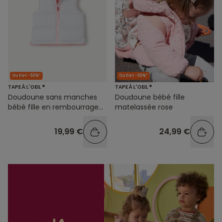
Outlet -50%*
Outlet -60%*
TAPE À L'OEIL ®
TAPE À L'OEIL ®
Doudoune sans manches
Doudoune bébé fille
bébé fille en rembourrage
matelassée rose
recyclé mauve
19,99 €
24,99 €