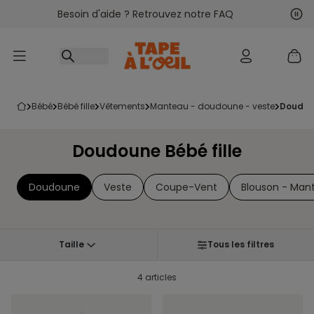
Besoin d'aide ? Retrouvez notre FAQ
Accéder au contenu
Sui
Pré
bébé
bébé fille
vêtements
manteau - doudoune - veste
doudou
Doudoune Bébé fille
Doudoune
Veste
Coupe-Vent
Blouson - Man
Taille
Tous les filtres
4 articles