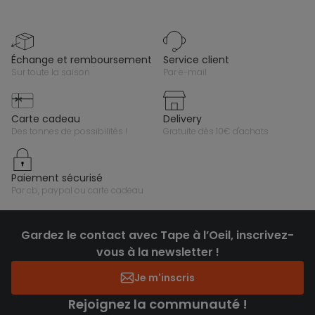
échange et remboursement
service client
sur toute la saison
par e-mail
carte cadeau
delivery
des tonnes de possibilités !
gratuite dès 10€ d'achats
paiement sécurisé
par cb, paypal ou carte cadeau
Gardez le contact avec Tape à l’Oeil, inscrivez-
vous à la newsletter !
Je m'inscris
Rejoignez la communauté !