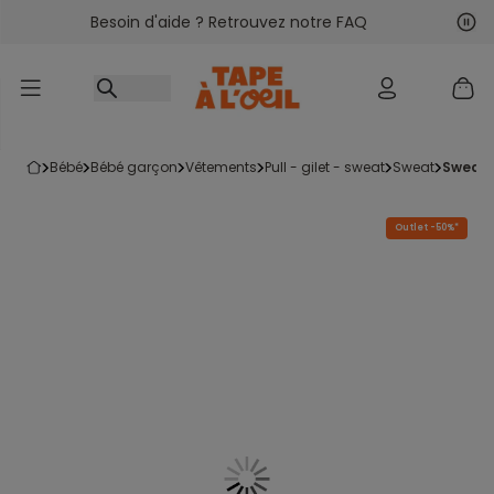
Besoin d'aide ? Retrouvez notre FAQ
Accéder au contenu
Sui
Pré
bébé
bébé garçon
vêtements
pull - gilet - sweat
sweat
sweat
Outlet -50%*