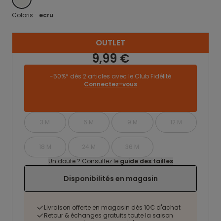
Coloris :
ecru
OUTLET
9,99 €
-50%* dès 2 articles avec le Club Fidélité
Connectez-vous
3 M
6 M
9 M
12 M
18 M
24 M
36 M
Un doute ? Consultez le
guide des tailles
Disponibilités en magasin
Livraison offerte en magasin dès 10€ d'achat
Retour & échanges gratuits toute la saison