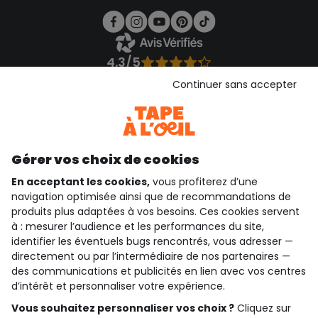
4.3/5
Basé sur 1 356 avis soumis à un contrôle
Continuer sans accepter
Voir l’attestation de confiance
Consulter les CGU
Téléchargez notre application
Découvrir notre application
Gérer vos choix de cookies
En acceptant les cookies,
vous profiterez d’une
navigation optimisée ainsi que de recommandations de
produits plus adaptées à vos besoins. Ces cookies servent
qui sommes-nous ?
à : mesurer l’audience et les performances du site,
identifier les éventuels bugs rencontrés, vous adresser —
besoin d'aide ?
directement ou par l’intermédiaire de nos partenaires —
des communications et publicités en lien avec vos centres
le club fidélité
d’intérêt et personnaliser votre expérience.
Vous souhaitez personnaliser vos choix ?
Cliquez sur
notre catalogue