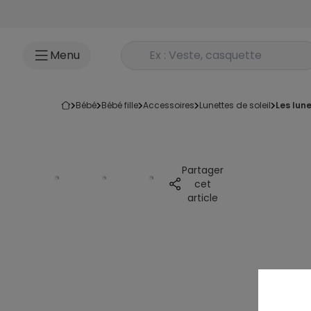
Accéder au contenu
Rechercher un produit
Menu
bébé
bébé fille
accessoires
lunettes de soleil
les lun
Partager
cet
article