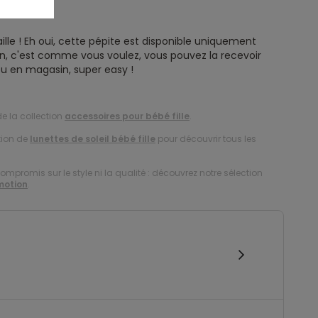
ille ! Eh oui, cette pépite est disponible uniquement
ison, c'est comme vous voulez, vous pouvez la recevoir
u en magasin, super easy !
e la collection
accessoires pour bébé fille
.
tion de
lunettes de soleil bébé fille
pour découvrir tous les
compromis sur le style ni la qualité : découvrez notre sélection
motion
.