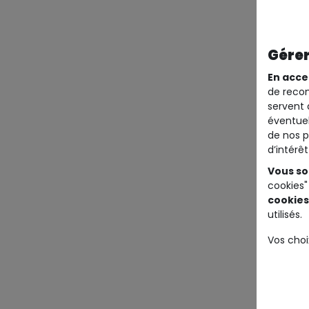
Gérer
En acce
de recom
servent 
éventuel
de nos p
d’intérê
Vous so
cookies"
cookies
utilisés.
Vos choi