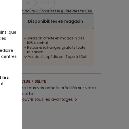
0-1 A
1-2 A
Un doute ? Consultez le
guide des tailles
Disponibilités en magasin
ainsi que
ies
Livraison offerte en magasin dès
10€ d'achat
Retour & échanges gratuits toute
édiaire
la saison
 centres
Vendu et expédié par Tape à l'Oeil
e
 les
CLUB FIDÉLITÉ
nt
5% de tous vos achats crédités sur votre
cagnotte !
Découvrir tous les avantages