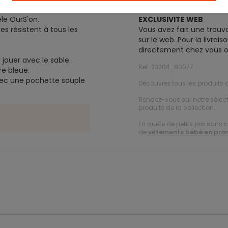
èle OurS'on.
EXCLUSIVITE WEB
les résistent à tous les
Vous avez fait une trouva
sur le web. Pour la livra
directement chez vous o
jouer avec le sable.
Ref. 23204_80077
re bleue.
avec une pochette souple
Découvrez tous les produits d
Rendez-vous sur notre sélec
produits de la collection.
En quête de petits prix sans 
de
vêtements bébé en pro