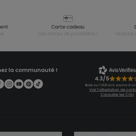
ient
carte cadeau
il
des tonnes de possibilités !
gratuit
nez la communauté !
4.3/5
Basé sur 1 358 avis soumis à un
Voir l’attestation de con
Consulter les CGU
ide ?
le club fidélité