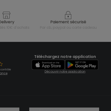
delivery
paiement sécurisé
e dès 10€ d'achats
par cb, paypal ou carte cadeau
Téléchargez notre application
 contrôle
Découvrir notre application
fiance
notre catalogue