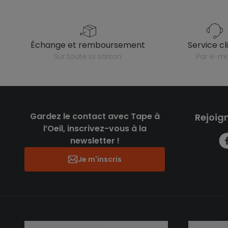
échange et remboursement
service cl
sur toute la saison
par e-ma
Gardez le contact avec Tape à
Rejoig
l’Oeil, inscrivez-vous à la
newsletter !
Je m'inscris
qui sommes-nous ?
besoin d'a