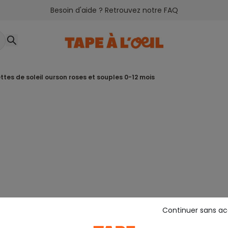
Besoin d'aide ? Retrouvez notre FAQ
ettes de soleil ourson roses et souples 0-12 mois
Continuer sans a