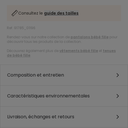
Consultez le
guide des tailles
Ref. 91785_01196
Rendez-vous sur notre collection de
pantalons bébé fille
pour
découvrir tous les produits de la collection.
Découvrez également plus de
vêtements bébé fille
et
tenues
de bébé fille
.
Composition et entretien
Caractéristiques environnementales
Livraison, échanges et retours