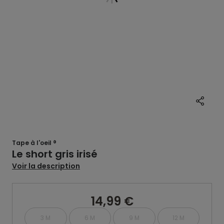
Tape à l'oeil ®
Le short gris irisé
Voir la description
14,99 €
3 M
6 M
9 M
12 M