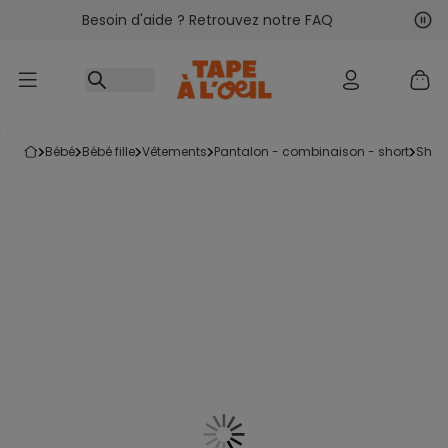
Besoin d'aide ? Retrouvez notre FAQ
Accéder au contenu
Sui
Pré
bébé
bébé fille
vêtements
pantalon - combinaison - short
short