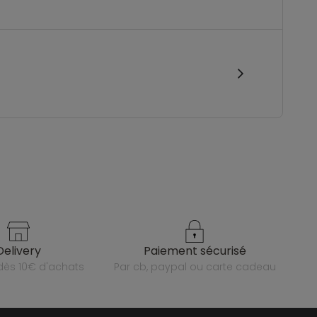
delivery
paiement sécurisé
e dès 10€ d'achats
par cb, paypal ou carte cadeau