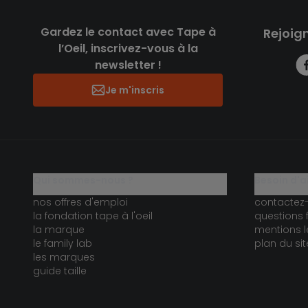
Gardez le contact avec Tape à
Rejoig
l’Oeil, inscrivez-vous à la
newsletter !
Je m'inscris
qui sommes-nous ?
besoin d'a
nos offres d'emploi
contactez
la fondation tape à l'oeil
questions 
la marque
mentions l
le family lab
plan du sit
les marques
guide taille