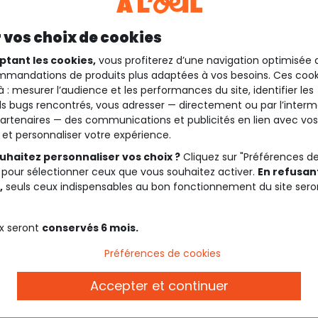
 vos choix de cookies
ptant les cookies,
vous profiterez d’une navigation optimisée 
mandations de produits plus adaptées à vos besoins. Ces cook
à : mesurer l’audience et les performances du site, identifier les
s bugs rencontrés, vous adresser — directement ou par l’interm
artenaires — des communications et publicités en lien avec vos
t et personnaliser votre expérience.
uhaitez personnaliser vos choix ?
Cliquez sur "Préférences d
 pour sélectionner ceux que vous souhaitez activer.
En refusant
,
seuls ceux indispensables au bon fonctionnement du site sero
x seront
conservés 6 mois.
Description
Préférences de cookies
Accepter et continuer
: on adore ce pantalon en
Ref. 85986_C2497
t les bas de manches se