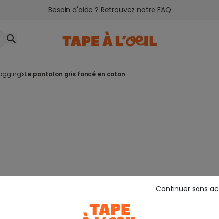
Besoin d'aide ? Retrouvez notre FAQ
 jogging
le pantalon gris foncé en coton
Continuer sans a