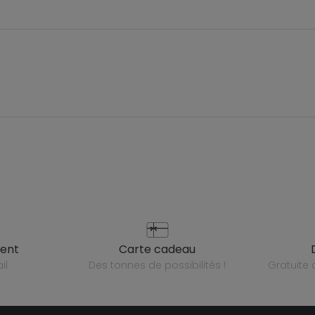
ient
carte cadeau
il
des tonnes de possibilités !
gratuit