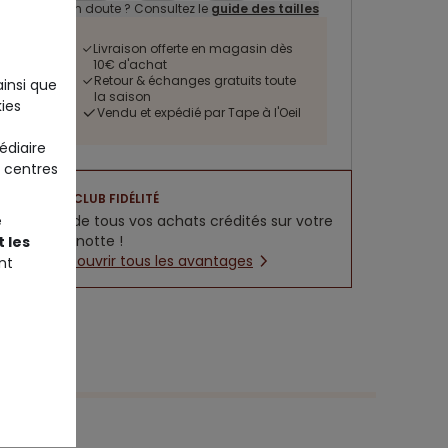
Un doute ? Consultez le
guide des tailles
Livraison offerte en magasin dès
10€ d'achat
Retour & échanges gratuits toute
ainsi que
la saison
ies
Vendu et expédié par Tape à l'Oeil
édiaire
 centres
CLUB FIDÉLITÉ
e
5% de tous vos achats crédités sur votre
cagnotte !
 les
Découvrir tous les avantages
nt