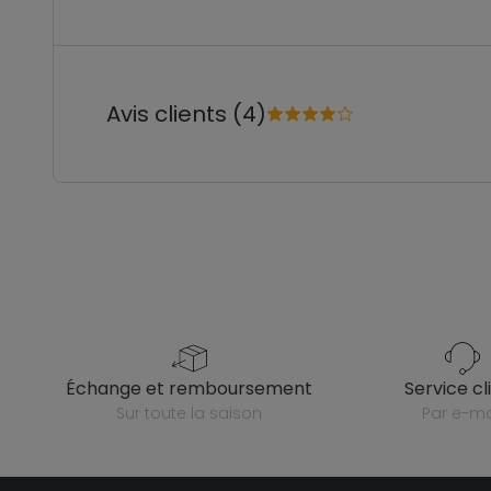
Avis clients (4)
échange et remboursement
service cl
sur toute la saison
par e-ma