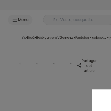
Accéder au contenu
Rechercher un produit
Menu
bébé
bébé garçon
vêtements
pantalon - salopette -
Partager
cet
article