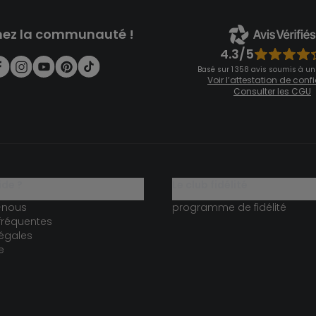
nez la communauté !
4.3/5
Basé sur 1 358 avis soumis à un
Voir l’attestation de con
Consulter les CGU
ide ?
le club fidélité
-nous
programme de fidélité
fréquentes
égales
e