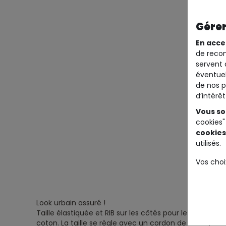
Gérer
En acce
de recom
servent 
éventuel
de nos p
d’intérê
Vous so
cookies"
cookies
utilisés.
Vos choi
Look urbain assuré !
Taille élastiquée et RIB sur les côtés pour le confort 
coton. La taille se règle avec un cordon de serrage e