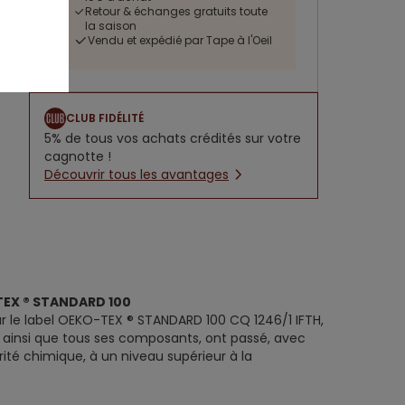
Retour & échanges gratuits toute
la saison
Vendu et expédié par Tape à l'Oeil
CLUB FIDÉLITÉ
5% de tous vos achats crédités sur votre
cagnotte !
Découvrir tous les avantages
TEX ® STANDARD 100
ar le label OEKO-TEX ® STANDARD 100 CQ 1246/1 IFTH,
t, ainsi que tous ses composants, ont passé, avec
rité chimique, à un niveau supérieur à la