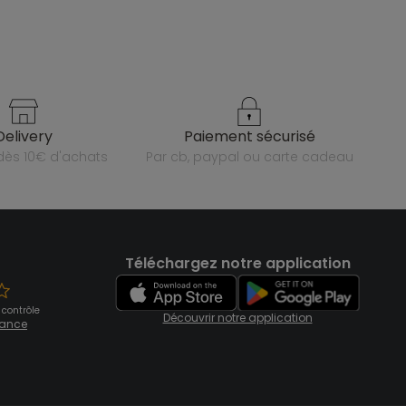
delivery
paiement sécurisé
e dès 10€ d'achats
par cb, paypal ou carte cadeau
Téléchargez notre application
 contrôle
Découvrir notre application
fiance