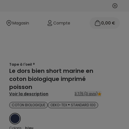
Suivan
Précéd
Magasin
Compte
0,00 €
Tape à l'oeil ®
Le dors bien short marine en
coton biologique imprimé
poisson
Voir la description
3.7/5 (3 avis)
COTON BIOLOGIQUE
OEKO-TEX ® STANDARD 100
BLEU
Coloris :
bleu