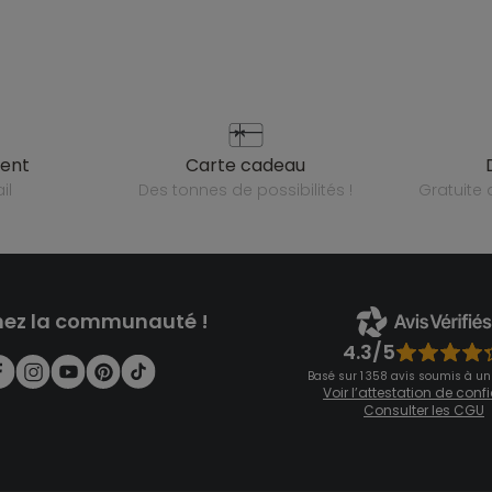
ient
carte cadeau
il
des tonnes de possibilités !
gratuit
nez la communauté !
4.3/5
Basé sur 1 358 avis soumis à un
Voir l’attestation de con
Consulter les CGU