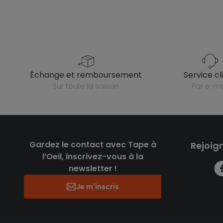
échange et remboursement
service cl
sur toute la saison
par e-ma
Gardez le contact avec Tape à
Rejoig
l’Oeil, inscrivez-vous à la
newsletter !
Je m'inscris