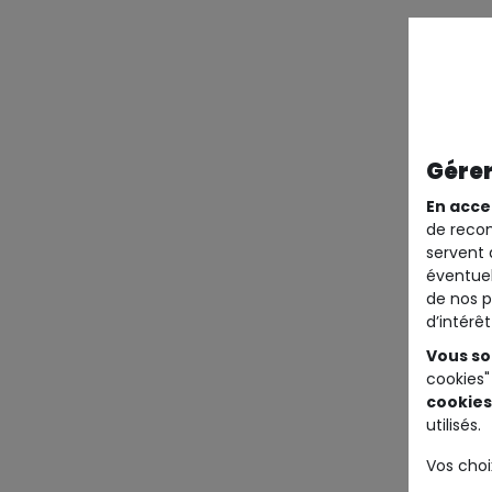
Gérer
En acce
de recom
servent 
éventuel
de nos p
d’intérê
Vous so
cookies"
cookies
utilisés.
Vos choi