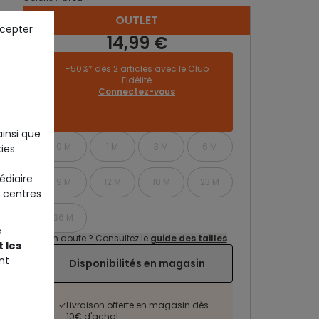
OUTLET
ccepter
14,99 €
-50%* dès 2 articles avec le Club
Fidélité
Connectez-vous
ainsi que
0 M
1 M
3 M
6 M
ies
édiaire
9 M
12 M
18 M
23 M
 centres
36 M
e
Un doute ? Consultez le
guide des tailles
 les
nt
Disponibilités en magasin
Livraison offerte en magasin dès
10€ d'achat