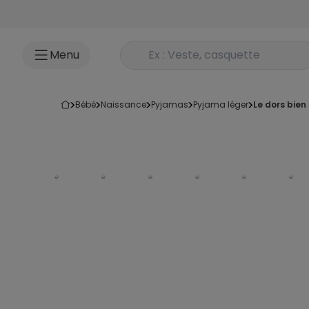
Accéder au contenu
Rechercher un produit
Menu
bébé
naissance
pyjamas
pyjama léger
le dors bie