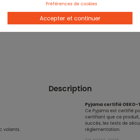
Préférences de cookies
Accepter et continuer
Description
Pyjama certifié OEKO-
Ce Pyjama est certifié p
certifiant que ce produi
succès, les tests de sécu
 volants.
réglementation.
Ref. 69944_01938