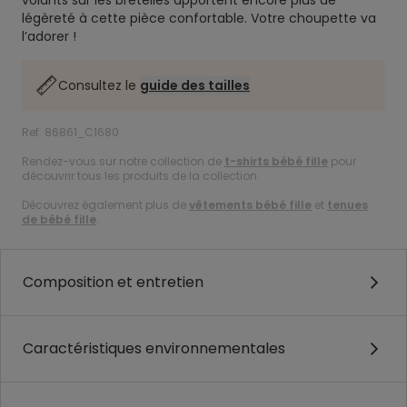
volants sur les bretelles apportent encore plus de
légèreté à cette pièce confortable. Votre choupette va
l’adorer !
Consultez le
guide des tailles
Ref. 86861_C1680
Rendez-vous sur notre collection de
t-shirts bébé fille
pour
découvrir tous les produits de la collection.
Découvrez également plus de
vêtements bébé fille
et
tenues
de bébé fille
.
Composition et entretien
Caractéristiques environnementales