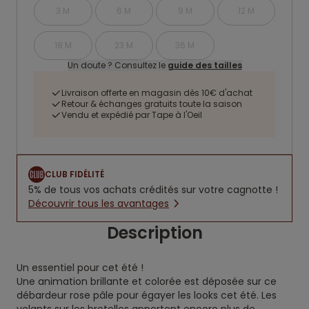
3 M
6 M
9 M
12 M
18 M
23 M
36 M
Un doute ? Consultez le
guide des tailles
Livraison offerte en magasin dès 10€ d'achat
Retour & échanges gratuits toute la saison
Vendu et expédié par Tape à l'Oeil
CLUB FIDÉLITÉ
5% de tous vos achats crédités sur votre cagnotte !
Découvrir tous les avantages
Description
Un essentiel pour cet été !
Une animation brillante et colorée est déposée sur ce
débardeur rose pâle pour égayer les looks cet été. Les