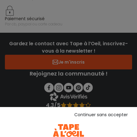
paiement sécurisé
par cb, paypal ou carte cadeau
Gardez le contact avec Tape à l’Oeil, inscrivez-
vous à la newsletter !
Je m'inscris
Rejoignez la communauté !
4.3/5
Basé sur 1 358 avis soumis à un contrôle
Continuer sans accepter
Voir l’attestation de confiance
Consulter les CGU
Téléchargez notre application