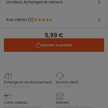
Livraison, échanges et retours
Avis clients (2)
5,99 €
Ajouter au panier
échange et remboursement
service client
sur toute la saison
par e-mail
carte cadeau
delivery
des tonnes de possibilités !
gratuite dès 10€ d'achats