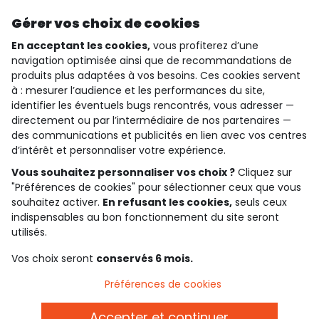
Découvrir notre application
Gérer vos choix de cookies
En acceptant les cookies,
vous profiterez d’une
navigation optimisée ainsi que de recommandations de
produits plus adaptées à vos besoins. Ces cookies servent
qui sommes-nous ?
à : mesurer l’audience et les performances du site,
identifier les éventuels bugs rencontrés, vous adresser —
besoin d'aide ?
directement ou par l’intermédiaire de nos partenaires —
des communications et publicités en lien avec vos centres
le club fidélité
d’intérêt et personnaliser votre expérience.
Vous souhaitez personnaliser vos choix ?
Cliquez sur
notre catalogue
"Préférences de cookies" pour sélectionner ceux que vous
souhaitez activer.
En refusant les cookies,
seuls ceux
indispensables au bon fonctionnement du site seront
Conditions générales de ventes et d'utilisation
utilisés.
Politique de confidentialité
*Conditions des offres
Vos choix seront
conservés 6 mois.
Cookies et données personnelles
Accessibilité : partiellement conforme
Préférences de cookies
Paramètres des cookies
Accepter et continuer