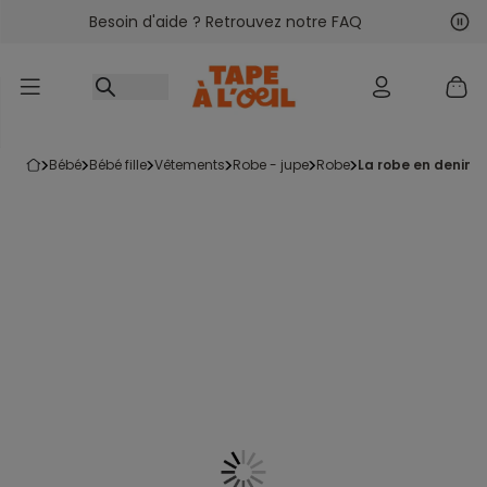
Besoin d'aide ? Retrouvez notre FAQ
Accéder au contenu
Sui
Pré
bébé
bébé fille
vêtements
robe - jupe
robe
la robe en denim 