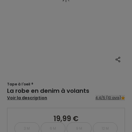
Tape à l'oeil ®
La robe en denim à volants
Voir la description
4.4/5 (10 avis)
19,99 €
3 M
6 M
9 M
12 M