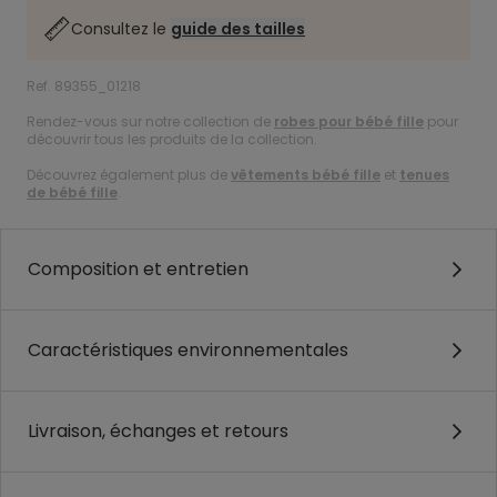
Consultez le
guide des tailles
Ref. 89355_01218
Rendez-vous sur notre collection de
robes pour bébé fille
pour
découvrir tous les produits de la collection.
Découvrez également plus de
vêtements bébé fille
et
tenues
de bébé fille
.
Composition et entretien
Caractéristiques environnementales
Livraison, échanges et retours