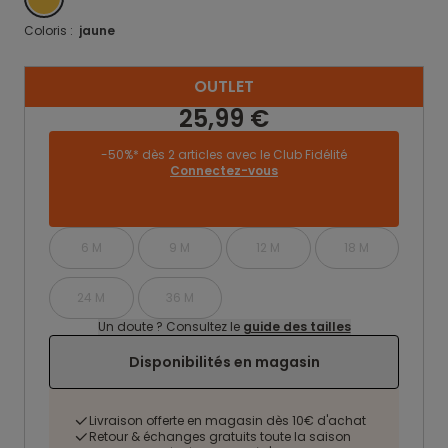
Coloris :
jaune
OUTLET
25,99 €
-50%* dès 2 articles avec le Club Fidélité
Connectez-vous
6 M
9 M
12 M
18 M
24 M
36 M
Un doute ? Consultez le
guide des tailles
Disponibilités en magasin
Livraison offerte en magasin dès 10€ d'achat
Retour & échanges gratuits toute la saison