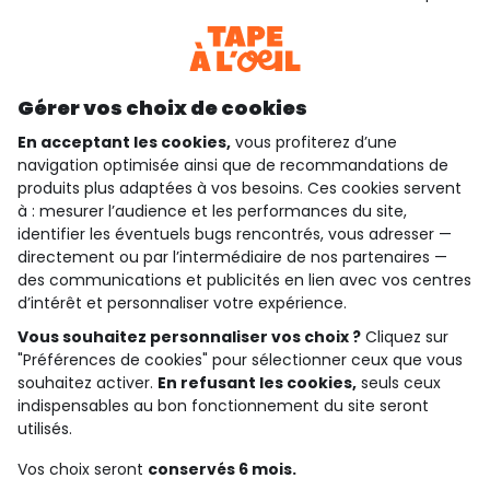
Consulter les CGU
Téléchargez notre application
Découvrir notre application
Gérer vos choix de cookies
En acceptant les cookies,
vous profiterez d’une
navigation optimisée ainsi que de recommandations de
produits plus adaptées à vos besoins. Ces cookies servent
qui sommes-nous ?
à : mesurer l’audience et les performances du site,
identifier les éventuels bugs rencontrés, vous adresser —
besoin d'aide ?
directement ou par l’intermédiaire de nos partenaires —
des communications et publicités en lien avec vos centres
le club fidélité
d’intérêt et personnaliser votre expérience.
Vous souhaitez personnaliser vos choix ?
Cliquez sur
notre catalogue
"Préférences de cookies" pour sélectionner ceux que vous
souhaitez activer.
En refusant les cookies,
seuls ceux
indispensables au bon fonctionnement du site seront
Conditions générales de ventes et d'utilisation
utilisés.
Politique de confidentialité
*Conditions des offres
Vos choix seront
conservés 6 mois.
Cookies et données personnelles