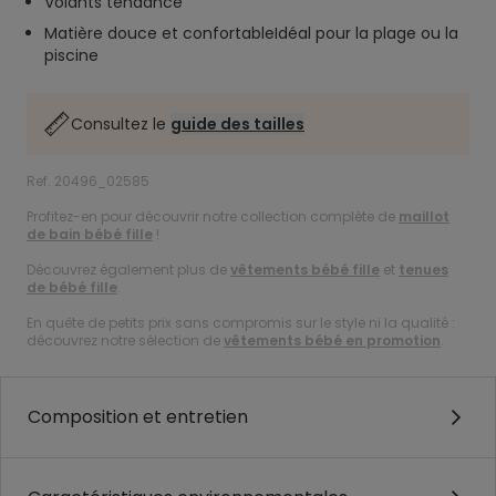
Volants tendance
Matière douce et confortableIdéal pour la plage ou la
piscine
Consultez le
guide des tailles
Ref. 20496_02585
Profitez-en pour découvrir notre collection complète de
maillot
de bain bébé fille
!
Découvrez également plus de
vêtements bébé fille
et
tenues
de bébé fille
.
En quête de petits prix sans compromis sur le style ni la qualité :
découvrez notre sélection de
vêtements bébé en promotion
.
Composition et entretien