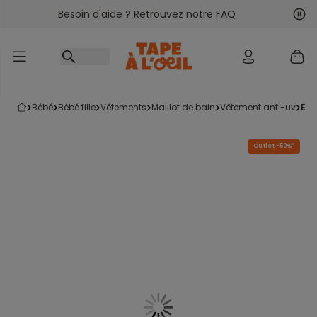
Besoin d'aide ? Retrouvez notre FAQ
Accéder au contenu
Sui
Pré
bébé
bébé fille
vêtements
maillot de bain
vêtement anti-uv
en
Outlet -50%*