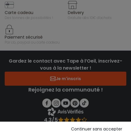
carte cadeau
delivery
des tonnes de possibilités !
gratuite dès 10€ d'achats
paiement sécurisé
par cb, paypal ou carte cadeau
Gardez le contact avec Tape à l’Oeil, inscrivez-
vous à la newsletter !
Je m'inscris
Rejoignez la communauté !
4.3/5
Basé sur 1 355 avis soumis à un contrôle
Continuer sans accepter
Voir l’attestation de confiance