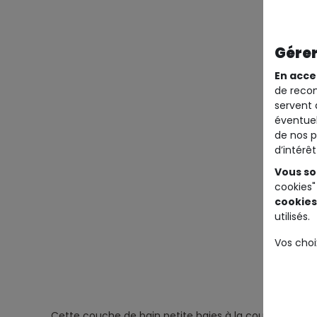
Gérer
En acce
de recom
servent 
éventuel
de nos p
d’intérê
Vous so
cookies"
cookies
utilisés.
Vos choi
Cette couche de bain petite baies à la couleur rose 