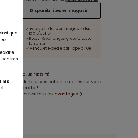
Disponibilités en magasin
Livraison offerte en magasin dès
ainsi que
10€ d'achat
Retour & échanges gratuits toute
ies
la saison
Vendu et expédié par Tape à l'Oeil
édiaire
 centres
e
CLUB FIDÉLITÉ
 les
5% de tous vos achats crédités sur votre
cagnotte !
nt
Découvrir tous les avantages