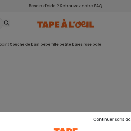
Besoin d'aide ? Retrouvez notre FAQ
 bain
couche de bain bébé fille petite baies rose pâle
Continuer sans a