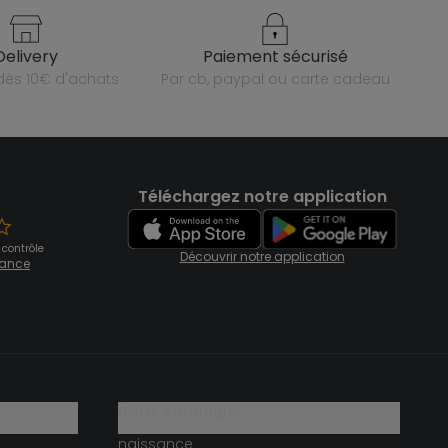
delivery
paiement sécurisé
e dès 10€ d'achats
par cb, paypal ou carte cadeau
Téléchargez notre application
 contrôle
Découvrir notre application
fiance
notre catalogue
naissance