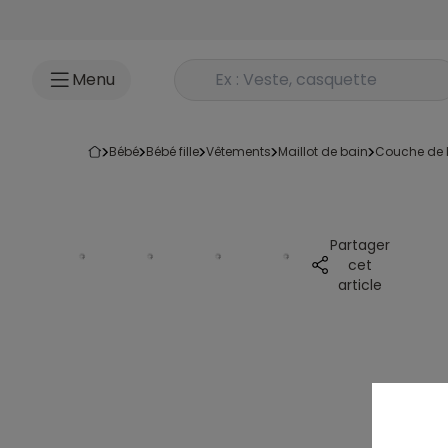
Accéder au contenu
Rechercher un produit
Menu
bébé
bébé fille
vêtements
maillot de bain
couche de
Partager
cet
article