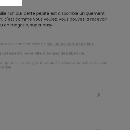
ille ! Eh oui, cette pépite est disponible uniquement
ison, c'est comme vous voulez, vous pouvez la recevoir
u en magasin, super easy !
otre collection complète de
maillot de bain bébé fille
!
de
vêtements bébé fille
et
tenues de bébé fille
.
compromis sur le style ni la qualité : découvrez notre sélection
motion
.