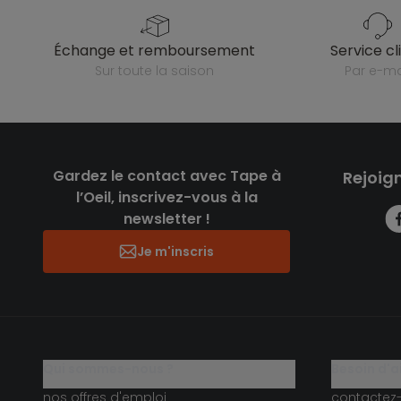
échange et remboursement
service cl
sur toute la saison
par e-ma
Gardez le contact avec Tape à
Rejoig
l’Oeil, inscrivez-vous à la
newsletter !
Je m'inscris
qui sommes-nous ?
besoin d'a
nos offres d'emploi
contactez