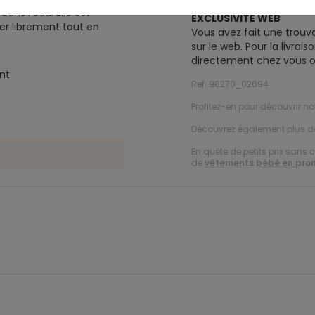
 dans l'eau. Elle est
EXCLUSIVITE WEB
er librement tout en
Vous avez fait une trouva
sur le web. Pour la livra
directement chez vous o
nt
Ref. 98270_02694
Profitez-en pour découvrir n
Découvrez également plus 
En quête de petits prix sans 
de
vêtements bébé en pro