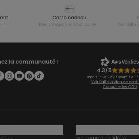
ient
carte cadeau
il
des tonnes de possibilités !
gratuit
nez la communauté !
4.3/5
Basé sur 1 362 avis soumis à un
Voir l’attestation de con
Consulter les CGU
ide ?
le club fidélité
-nous
programme de fidélité