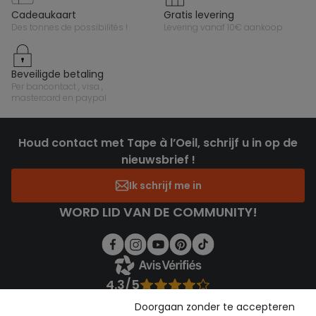
cadeaukaart
gratis levering
des tonnes de possibilités !
levering vanaf 10€ aankoop
beveiligde betaling
per bancontact , visa ,
mastercard en paypal
Houd contact met Tape à l’Oeil, schrijf u in op de
nieuwsbrief !
Ik schrijf me in
WORD LID VAN DE COMMUNITY!
4.3/5
Gebaseerd op 1.358 beoordelingen die gecontroleerd zijn
Doorgaan zonder te accepteren
Bekijk de vertrouwensverklaring