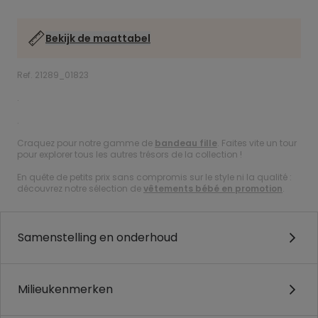
Bekijk de maattabel
Ref. 21289_01823
.
.
Craquez pour notre gamme de
bandeau fille
. Faites vite un tour
pour explorer tous les autres trésors de la collection !
En quête de petits prix sans compromis sur le style ni la qualité :
découvrez notre sélection de
vêtements bébé en promotion
.
Samenstelling en onderhoud
Milieukenmerken