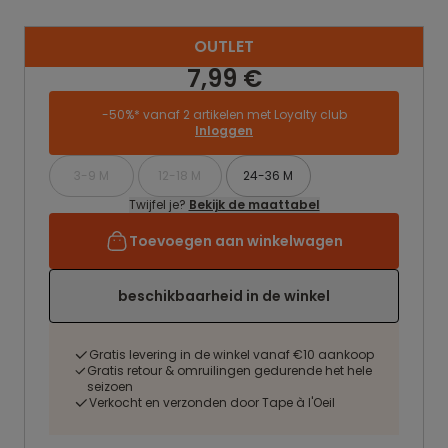
OUTLET
7,99 €
-50%* vanaf 2 artikelen met Loyalty club
Inloggen
3-9 M
12-18 M
24-36 M
Twijfel je?
Bekijk de maattabel
Toevoegen aan winkelwagen
beschikbaarheid in de winkel
Gratis levering in de winkel vanaf €10 aankoop
Gratis retour & omruilingen gedurende het hele
seizoen
Verkocht en verzonden door Tape à l'Oeil