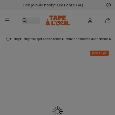
Heb je hulp nodig? Lees onze FAQ
Ga naar inhoud
Vol
Vor
baby
baby meisje
accessoires
haaraccessoires
bandeau
se
Outlet -50%*