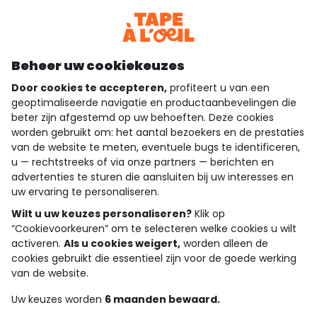
Bekijk de algemene voorwaarden
Download onze applicatie
Ontdek onze applicatie
Beheer uw cookiekeuzes
Door cookies te accepteren,
profiteert u van een
geoptimaliseerde navigatie en productaanbevelingen die
beter zijn afgestemd op uw behoeften. Deze cookies
wie zijn we?
worden gebruikt om: het aantal bezoekers en de prestaties
van de website te meten, eventuele bugs te identificeren,
hulp nodig
u — rechtstreeks of via onze partners — berichten en
advertenties te sturen die aansluiten bij uw interesses en
loyalty club
uw ervaring te personaliseren.
Wilt u uw keuzes personaliseren?
Klik op
onze catalogus
“Cookievoorkeuren” om te selecteren welke cookies u wilt
activeren.
Als u cookies weigert,
worden alleen de
cookies gebruikt die essentieel zijn voor de goede werking
Algemene verkoop en gebruiksvoorwaarden
van de website.
Privacybeleid
*Aanbiedingsvoorwaarden
Uw keuzes worden
6 maanden bewaard.
Cookies en persoonsgegevens
Accessibilité : partiellement conforme