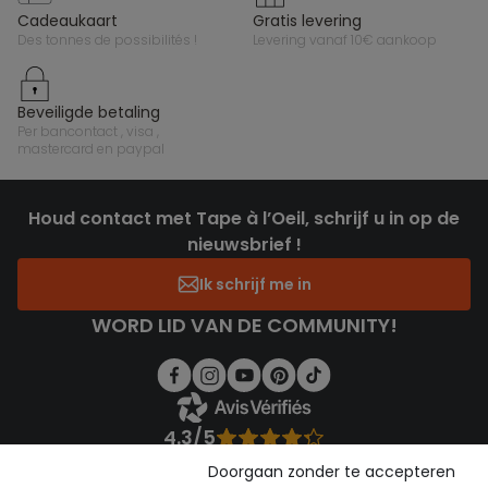
cadeaukaart
gratis levering
des tonnes de possibilités !
levering vanaf 10€ aankoop
beveiligde betaling
per bancontact , visa ,
mastercard en paypal
Houd contact met Tape à l’Oeil, schrijf u in op de
nieuwsbrief !
Ik schrijf me in
WORD LID VAN DE COMMUNITY!
4.3/5
Gebaseerd op 1.356 beoordelingen die gecontroleerd zijn
Doorgaan zonder te accepteren
Bekijk de vertrouwensverklaring