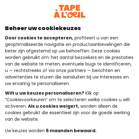
Bekijk de algemene voorwaarden
Download onze applicatie
Ontdek onze applicatie
Beheer uw cookiekeuzes
Door cookies te accepteren,
profiteert u van een
geoptimaliseerde navigatie en productaanbevelingen die
beter zijn afgestemd op uw behoeften. Deze cookies
wie zijn we?
worden gebruikt om: het aantal bezoekers en de prestaties
van de website te meten, eventuele bugs te identificeren,
hulp nodig
u — rechtstreeks of via onze partners — berichten en
advertenties te sturen die aansluiten bij uw interesses en
loyalty club
uw ervaring te personaliseren.
Wilt u uw keuzes personaliseren?
Klik op
onze catalogus
“Cookievoorkeuren” om te selecteren welke cookies u wilt
activeren.
Als u cookies weigert,
worden alleen de
cookies gebruikt die essentieel zijn voor de goede werking
Algemene verkoop en gebruiksvoorwaarden
van de website.
Privacybeleid
*Aanbiedingsvoorwaarden
Uw keuzes worden
6 maanden bewaard.
Cookies en persoonsgegevens
Accessibilité : partiellement conforme