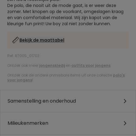
De polo, die nooit uit de mode gaat, is er weer deze
zomer. Met knopen op de voorkant, omgeslagen kraag
en van comfortabel materiaal. Wij zijn kapot van de
kleurige fun print! Uw boy zal niet zonder kunnen.
Bekijk de maattabel
Ref. 87005_01703
Ontdek ook meer
jongenskledij
en
outfits voor jongens
.
Ontdek ook de andere onmisbare items uit onze collectie
polo's
voor jongens
!
Samenstelling en onderhoud
Milieukenmerken