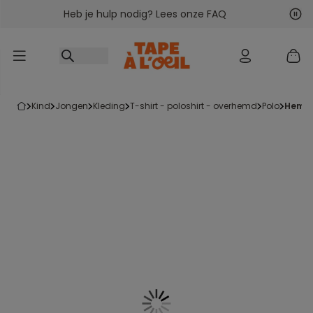
Heb je hulp nodig? Lees onze FAQ
Ga naar inhoud
Vol
Vor
kind
jongen
kleding
t-shirt - poloshirt - overhemd
polo
heme