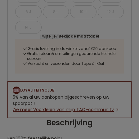
6 J
8 J
10 J
12 J
14 J
Twijfel je?
Bekijk de maattabel
Gratis levering in de winkel vanaf €10 aankoop
Gratis retour & omruilingen gedurende het hele
seizoen
Verkocht en verzonden door Tape à l'Oeil
LOYALITEITSCLUB
5% van al uw aankopen bijgeschreven op uw
spaarpot !
Zie meer Voordelen van mijn TAO-community
Beschrijving
Een 100% feestelijke polo!