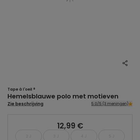
Tape à l'oeil ®
Hemelsblauwe polo met motieven
Zie beschrijving
5.0/5 (3 meningen)
12,99 €
2 J
3 J
4 J
5 J