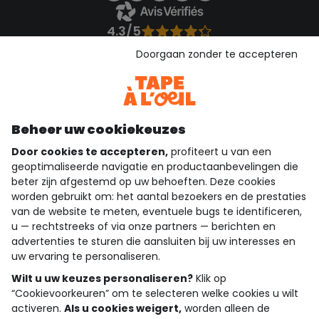
4.3/5
Gebaseerd op 1.356 beoordelingen die gecontroleerd zijn
Doorgaan zonder te accepteren
Bekijk de vertrouwensverklaring
Bekijk de algemene voorwaarden
Download onze applicatie
Ontdek onze applicatie
Beheer uw cookiekeuzes
Door cookies te accepteren,
profiteert u van een
geoptimaliseerde navigatie en productaanbevelingen die
beter zijn afgestemd op uw behoeften. Deze cookies
wie zijn we?
worden gebruikt om: het aantal bezoekers en de prestaties
van de website te meten, eventuele bugs te identificeren,
hulp nodig
u — rechtstreeks of via onze partners — berichten en
advertenties te sturen die aansluiten bij uw interesses en
loyalty club
uw ervaring te personaliseren.
onze catalogus
Wilt u uw keuzes personaliseren?
Klik op
“Cookievoorkeuren” om te selecteren welke cookies u wilt
activeren.
Als u cookies weigert,
worden alleen de