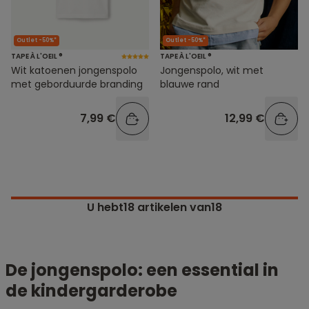
Outlet -50%*
Outlet -50%*
TAPE À L'OEIL ®
TAPE À L'OEIL ®
Wit katoenen jongenspolo
Jongenspolo, wit met
met geborduurde branding
blauwe rand
7,99 €
12,99 €
U hebt
18
artikelen van18
De jongenspolo: een essential in
de kindergarderobe