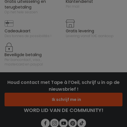
gratis uitwisseling en
klantendienst
per mail
terugbetaling
op het hele seizoen
cadeaukaart
gratis levering
des tonnes de possibilités !
levering vanaf 10€ aankoop
beveiligde betaling
per bancontact , visa ,
mastercard en paypal
Houd contact met Tape à l’Oeil, schrijf u in op de
nieuwsbrief !
Ik schrijf me in
WORD LID VAN DE COMMUNITY!