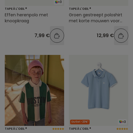
+3
TAPE À L'OEIL ®
TAPE À L'OEIL ®
Effen herenpolo met
Groen gestreept poloshirt
knoopkraag
met korte mouwen voor
jongens
7,99 €
12,99 €
+3
Outlet -20%*
TAPE À L'OEIL ®
TAPE À L'OEIL ®