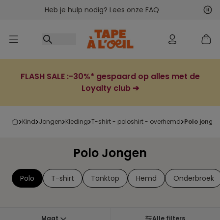
Heb je hulp nodig? Lees onze FAQ
Ga naar inhoud
Vol
Vor
FLASH SALE :-30%* gespaard op alles met de
Loyalty club ➔
kind
jongen
kleding
t-shirt - poloshirt - overhemd
polo jonge
Polo Jongen
Polo
T-shirt
Tanktop
Hemd
Onderbroek
Maat
Alle filters