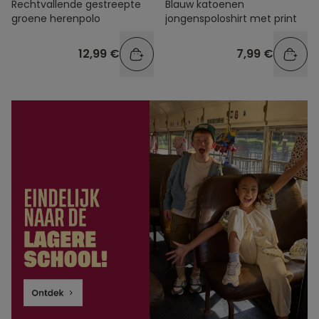
Rechtvallende gestreepte
Blauw katoenen
groene herenpolo
jongenspoloshirt met print
12,99 €
7,99 €