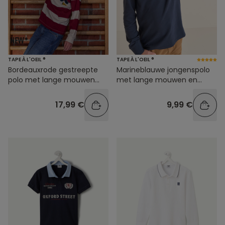
TAPE À L'OEIL ®
TAPE À L'OEIL ®
Bordeauxrode gestreepte
Marineblauwe jongenspolo
polo met lange mouwen
met lange mouwen en
voor jongens
geborduurd skateboard
17,99 €
9,99 €