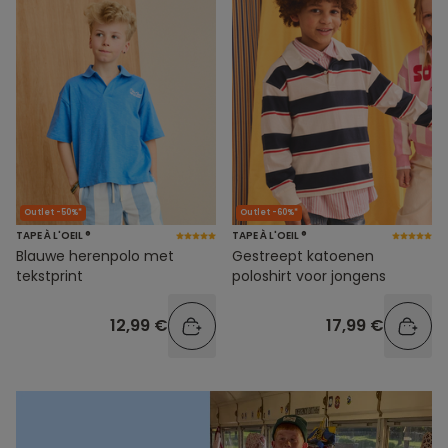
Outlet -50%*
Outlet -60%*
TAPE À L'OEIL ®
TAPE À L'OEIL ®
Blauwe herenpolo met
Gestreept katoenen
tekstprint
poloshirt voor jongens
12,99 €
17,99 €