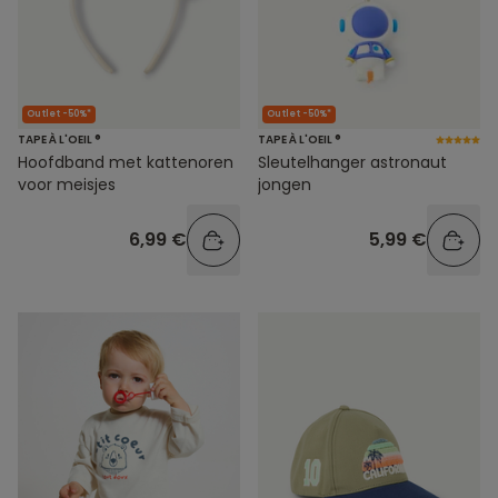
Outlet -50%*
Outlet -50%*
TAPE À L'OEIL ®
TAPE À L'OEIL ®
Hoofdband met kattenoren
Sleutelhanger astronaut
voor meisjes
jongen
6,99 €
5,99 €