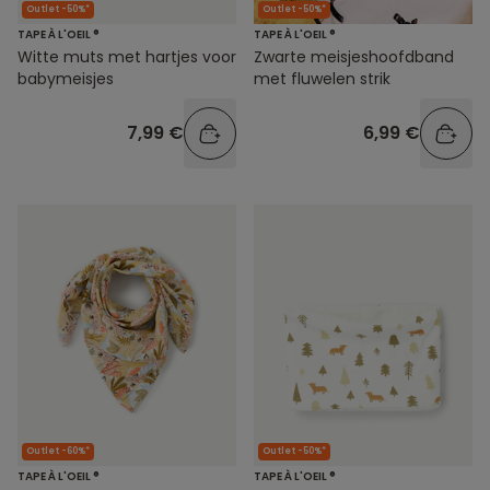
Outlet -50%*
Outlet -50%*
TAPE À L'OEIL ®
TAPE À L'OEIL ®
Witte muts met hartjes voor
Zwarte meisjeshoofdband
babymeisjes
met fluwelen strik
7,99 €
6,99 €
Outlet -60%*
Outlet -50%*
TAPE À L'OEIL ®
TAPE À L'OEIL ®