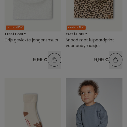
Outlet -50%*
Outlet -50%*
TAPE À L'OEIL ®
TAPE À L'OEIL ®
Grijs gevlekte jongensmuts
Snood met luipaardprint
voor babymeisjes
9,99 €
9,99 €