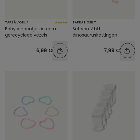
TAPE À L'OEIL ®
TAPE À L'OEIL ®
Babyschoentjes in ecru
Set van 2 bff
gerecyclede vezels
dinosauruskettingen
6,99 €
7,99 €