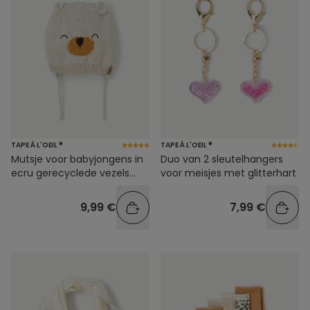
TAPE À L'OEIL ®
TAPE À L'OEIL ®
Mutsje voor babyjongens in
Duo van 2 sleutelhangers
ecru gerecyclede vezels
voor meisjes met glitterhart
met beertjesanimatie
9,99 €
7,99 €