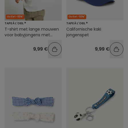
Outlet -60%*
Outlet -50%*
TAPE À L'OEIL ®
TAPE À L'OEIL ®
T-shirt met lange mouwen
Californische kaki
voor babyjongens met
jongenspet
berenprint
9,99 €
9,99 €