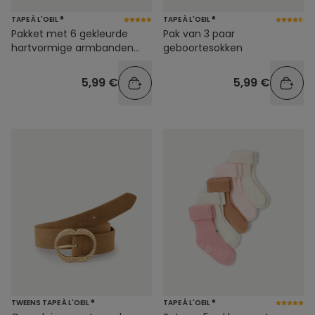
TAPE À L'OEIL ®
TAPE À L'OEIL ®
Pakket met 6 gekleurde
Pak van 3 paar
hartvormige armbanden
geboortesokken
voor meisjes
5,99 €
5,99 €
TWEENS TAPE À L'OEIL ®
TAPE À L'OEIL ®