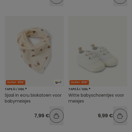
+1
Outlet -50%*
Outlet -60%*
TAPE À L'OEIL ®
TAPE À L'OEIL ®
Sjaal in ecru biokatoen voor
Witte babyschoentjes voor
babymeisjes
meisjes
7,99 €
9,99 €