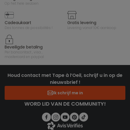
op het hele seizoen
cadeaukaart
gratis levering
des tonnes de possibilités !
levering vanaf 10€ aankoop
beveiligde betaling
per bancontact , visa ,
mastercard en paypal
Houd contact met Tape à l’Oeil, schrijf u in op de
nieuwsbrief !
Ik schrijf me in
WORD LID VAN DE COMMUNITY!