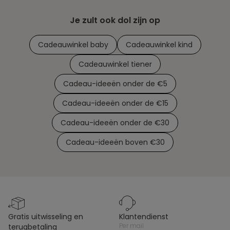
Je zult ook dol zijn op
Cadeauwinkel baby
Cadeauwinkel kind
Cadeauwinkel tiener
Cadeau-ideeën onder de €5
Cadeau-ideeën onder de €15
Cadeau-ideeën onder de €30
Cadeau-ideeën boven €30
gratis uitwisseling en
klantendienst
per mail
terugbetaling