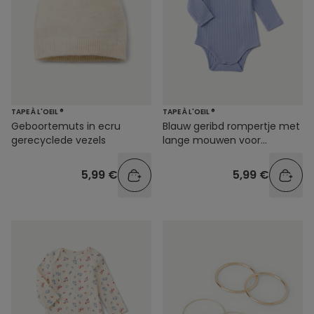
TAPE À L'OEIL ®
TAPE À L'OEIL ®
Geboortemuts in ecru
Blauw geribd rompertje met
gerecyclede vezels
lange mouwen voor
babyjongens
5,99 €
5,99 €