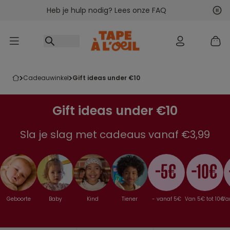
Heb je hulp nodig? Lees onze FAQ
Ga naar inhoud
Vol
Vor
cadeauwinkel
gift ideas under €10
Gift ideas under €10
Sla je slag met cadeaus vanaf €3,99
Geboorte
Baby
Kind
Tiener
- vanaf 5€
Van 5€ tot 10€
Van