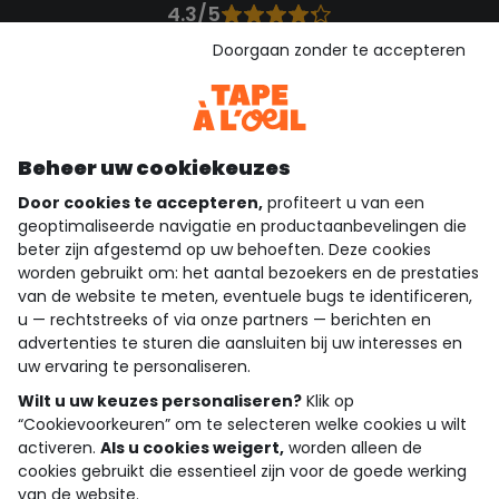
4.3/5
Gebaseerd op 1.358 beoordelingen die gecontroleerd zijn
Doorgaan zonder te accepteren
Bekijk de vertrouwensverklaring
Bekijk de algemene voorwaarden
Download onze applicatie
Ontdek onze applicatie
Beheer uw cookiekeuzes
Door cookies te accepteren,
profiteert u van een
geoptimaliseerde navigatie en productaanbevelingen die
beter zijn afgestemd op uw behoeften. Deze cookies
wie zijn we?
worden gebruikt om: het aantal bezoekers en de prestaties
van de website te meten, eventuele bugs te identificeren,
hulp nodig
u — rechtstreeks of via onze partners — berichten en
advertenties te sturen die aansluiten bij uw interesses en
loyalty club
uw ervaring te personaliseren.
onze catalogus
Wilt u uw keuzes personaliseren?
Klik op
“Cookievoorkeuren” om te selecteren welke cookies u wilt
activeren.
Als u cookies weigert,
worden alleen de
cookies gebruikt die essentieel zijn voor de goede werking
Algemene verkoop en gebruiksvoorwaarden
van de website.