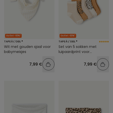
Outlet -60%*
Outlet -60%*
TAPE À L'OEIL ®
TAPE À L'OEIL ®
Wit met gouden sjaal voor
Set van 5 sokken met
babymeisjes
luipaardprint voor
babymeisjes
7,99 €
7,99 €