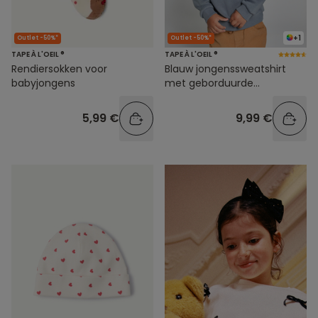
+1
Outlet -50%*
Outlet -50%*
TAPE À L'OEIL ®
TAPE À L'OEIL ®
Rendiersokken voor
Blauw jongenssweatshirt
babyjongens
met geborduurde
boodschap
5,99 €
9,99 €