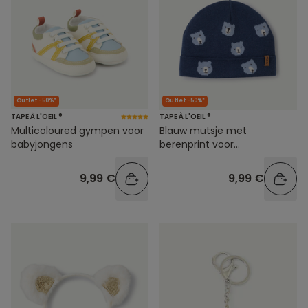
Outlet -50%*
Outlet -50%*
TAPE À L'OEIL ®
TAPE À L'OEIL ®
Multicoloured gympen voor
Blauw mutsje met
babyjongens
berenprint voor
babyjongens
9,99 €
9,99 €