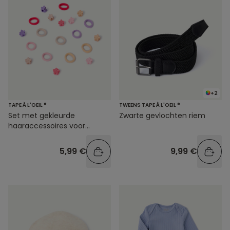
+2
TAPE À L'OEIL ®
TWEENS TAPE À L'OEIL ®
Set met gekleurde
Zwarte gevlochten riem
haaraccessoires voor
babymeisjes
5,99 €
9,99 €