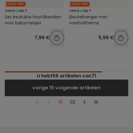
Outlet -60%*
Outlet -50%*
TAPE À L'OEIL ®
TAPE À L'OEIL ®
Set bedrukte hoofdbanden
Sleutelhanger met
voor babymeisjes
voetbalthema
7,99 €
5,99 €
U hebt
56
artikelen van71
vorige 15 volgende artikelen
01
02