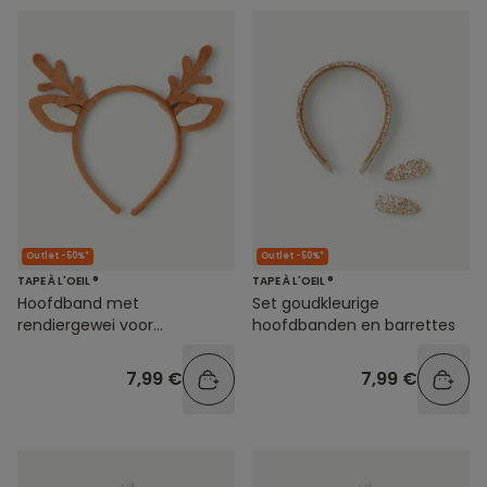
Outlet -50%*
Outlet -50%*
TAPE À L'OEIL ®
TAPE À L'OEIL ®
Hoofdband met
Set goudkleurige
rendiergewei voor
hoofdbanden en barrettes
babyjongens
7,99 €
7,99 €