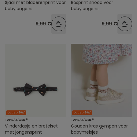
Sjaal met bladerenprint voor
Bosprint snood voor
babyjongens
babyjongens
9,99 €
9,99 €
Outlet -50%*
Outlet -50%*
TAPE À L'OEIL ®
TAPE À L'OEIL ®
Vlinderdasje en bretelset
Gouden kras gympen voor
met jongensprint
babymeisjes