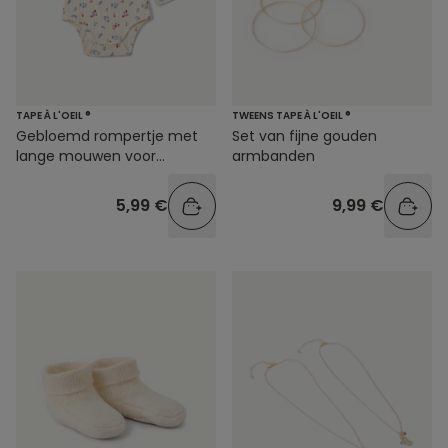
TAPE À L'OEIL ®
TWEENS TAPE À L'OEIL ®
Gebloemd rompertje met
Set van fijne gouden
lange mouwen voor
armbanden
babymeisjes
5,99 €
9,99 €