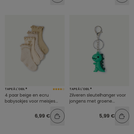
TAPE À L'OEIL ®
TAPE À L'OEIL ®
4 paar beige en ecru
Zilveren sleutelhanger voor
babysokjes voor meisjes
jongens met groene
met gouden slingers
dinosaurus
6,99 €
5,99 €