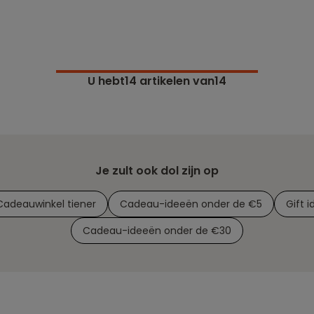
U hebt
14
artikelen van14
Je zult ook dol zijn op
Cadeauwinkel tiener
Cadeau-ideeën onder de €5
Gift 
Cadeau-ideeën onder de €30