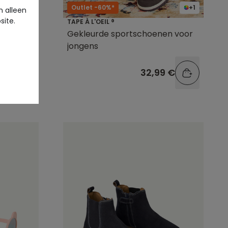
Outlet -60%*
+1
 alleen
site.
TAPE À L'OEIL ®
enen met
Gekleurde sportschoenen voor
s
jongens
9 €
32,99 €