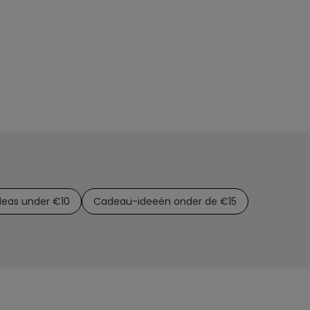
ideas under €10
Cadeau-ideeën onder de €15