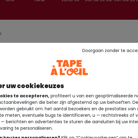
s
Doorgaan zonder te acce
er uw cookiekeuzes
okies te accepteren,
profiteert u van een geoptimaliseerde n
ctaanbevelingen die beter zijn afgestemd op uw behoeften. D
worden gebruikt om: het aantal bezoekers en de prestaties van
te meten, eventuele bugs te identificeren, u — rechtstreeks of 
 — berichten en advertenties te sturen die aansluiten bij uw int
varing te personaliseren.
uw keuzes personaliseren?
Klik op “Cookievoorkeuren” om te