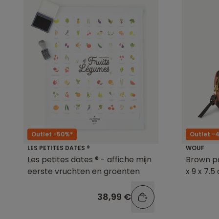
Outlet -50%*
Outlet -
LES PETITES DATES ®
WOUF
Les petites dates ® - affiche mijn
Brown p
eerste vruchten en groenten
x 9 x 7.5
38,99 €