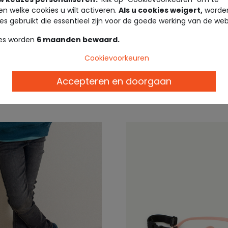
30%*
Outlet -60%*
en welke cookies u wilt activeren.
Als u cookies weigert,
worden
es gebruikt die essentieel zijn voor de goede werking van de web
TAPE À L'OEIL ®
kalender beauty
Zwart-witte sportscho
es worden
6 maanden bewaard.
ires
klittenband voor jongen
Cookievoorkeuren
39,99 €
32,9
Accepteren en doorgaan