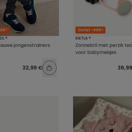
50%*
Outlet -40%*
EIL ®
KIETLA ®
auwe jongenstrainers
Zonnebril met perzik t
voor babymeisjes
32,99 €
36,9