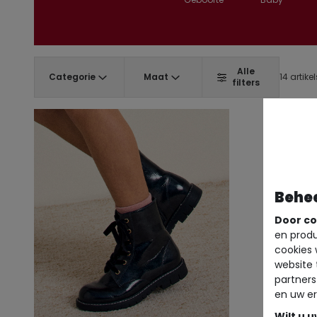
Alle
Categorie
Maat
14 artikel
filters
Behe
Door co
en produ
cookies 
website 
partners
en uw er
Wilt u 