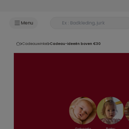
Ga naar inhoud
Rechercher un produit
Menu
cadeauwinkel
cadeau-ideeën boven €30
Geboorte
Baby