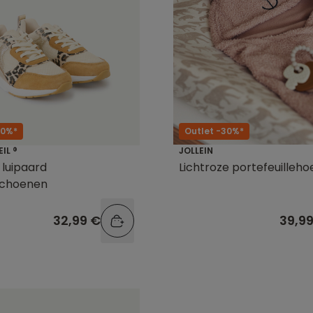
50%*
Outlet -30%*
EIL ®
JOLLEIN
 luipaard
Lichtroze portefeuilleho
schoenen
32,99 €
39,9