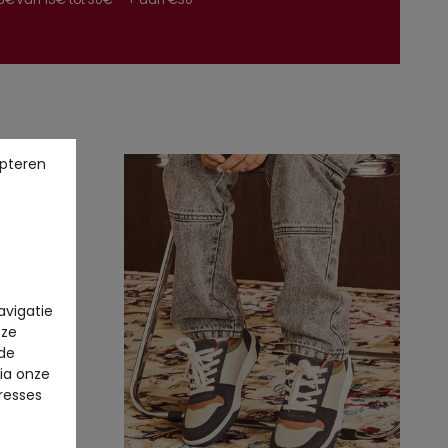
pteren
avigatie
eze
 de
via onze
eresses