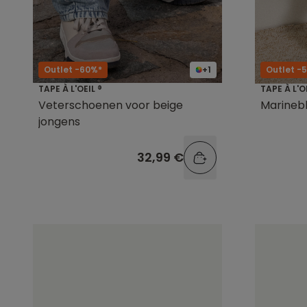
Outlet -60%*
+1
Outlet -
TAPE À L'OEIL ®
TAPE À L'O
Veterschoenen voor beige
Marinebl
jongens
32,99 €