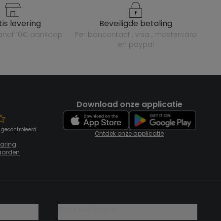
atis levering
beveiligde betaling
vanaf 10€ aankoop
per bancontact , visa , mastercard
en paypal
Download onze applicatie
 gecontroleerd
Ontdek onze applicatie
laring
aarden
onze catalogus