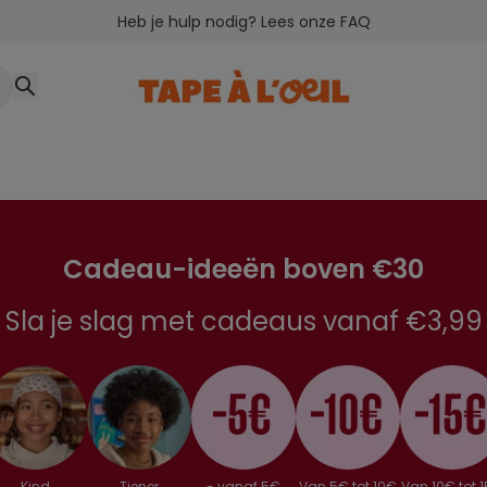
Heb je hulp nodig? Lees onze FAQ
Cadeau-ideeën boven €30
Sla je slag met cadeaus vanaf €3,99
Kind
Tiener
- vanaf 5€
Van 5€ tot 10€
Van 10€ tot 