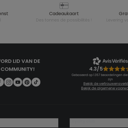
enst
cadeaukaart
gr
l
des tonnes de possibilités !
levering 
ORD LID VAN DE
4.3/5
COMMUNITY!
Gebaseerd op 1.357 beoordelingen die
zijn
Bekijk de vertrouwensverk
Bekijk de algemene voorw
g
loyalty club