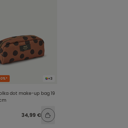
40%*
+3
olka dot make-up bag 19
 cm
34,99 €