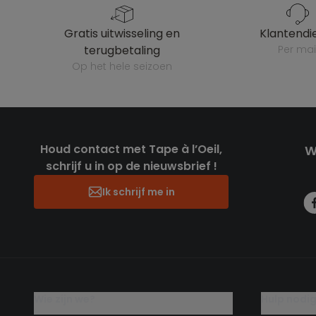
gratis uitwisseling en
klantendi
terugbetaling
per mai
op het hele seizoen
Houd contact met Tape à l’Oeil,
W
schrijf u in op de nieuwsbrief !
Ik schrijf me in
wie zijn we?
hulp nodi