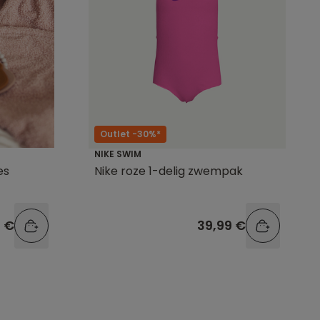
Outlet -30%*
NIKE SWIM
es
Nike roze 1-delig zwempak
9 €
39,99 €