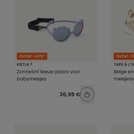
Outlet -40%*
Outlet -
KIETLA ®
TAPE À L'O
Zonnebril leeuw paars voor
Beige en
babymeisjes
meisjes
36,99 €