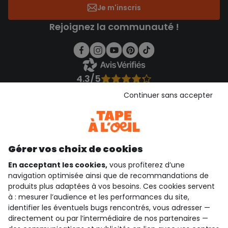
Je m'inscris
Rejoignez la communauté !
4.3/5
Basé sur 1 357 avis soumis à un contrôle
Continuer sans accepter
Voir l’attestation de confiance
Consulter les CGU
Téléchargez notre application
Découvrir notre application
Gérer vos choix de cookies
En acceptant les cookies,
vous profiterez d’une
navigation optimisée ainsi que de recommandations de
produits plus adaptées à vos besoins. Ces cookies servent
qui sommes-nous ?
à : mesurer l’audience et les performances du site,
identifier les éventuels bugs rencontrés, vous adresser —
besoin d'aide ?
directement ou par l’intermédiaire de nos partenaires —