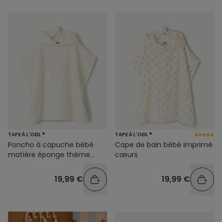
TAPE À L'OEIL ®
TAPE À L'OEIL ®
Poncho à capuche bébé
Cape de bain bébé imprimé
matière éponge thème
cœurs
tigre
19,99 €
19,99 €