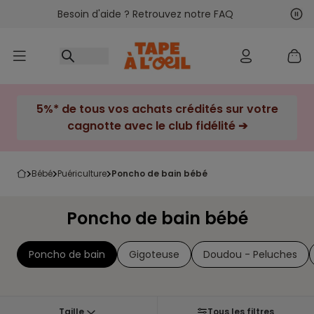
Besoin d'aide ? Retrouvez notre FAQ
Accéder au contenu
Sui
Pré
5%* de tous vos achats crédités sur votre
cagnotte avec le club fidélité ➔
bébé
puériculture
poncho de bain bébé
Poncho de bain bébé
Poncho de bain
Gigoteuse
Doudou - Peluches
Taille
Tous les filtres