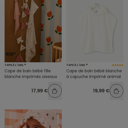
TAPE À L'OEIL ®
TAPE À L'OEIL ®
Cape de bain bébé fille
Cape de bain bébé blanche
blanche imprimés oiseaux
à capuche imprimé animal
17,99 €
19,99 €