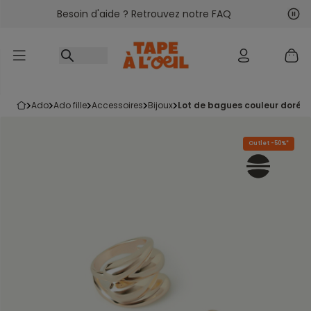
Besoin d'aide ? Retrouvez notre FAQ
Accéder au contenu
Sui
Pré
ado
ado fille
accessoires
bijoux
lot de bagues couleur dorée f
Outlet -50%*