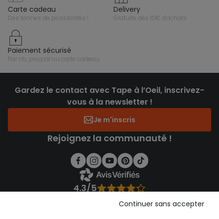
carte cadeau
delivery
des tonnes de possibilités !
gratuite dès 10€ d'achats
paiement sécurisé
par cb, paypal ou carte cadeau
Gardez le contact avec Tape à l’Oeil, inscrivez-
vous à la newsletter !
Je m'inscris
Rejoignez la communauté !
4.3/5
Basé sur 1 358 avis soumis à un contrôle
Continuer sans accepter
Voir l’attestation de confiance
Consulter les CGU