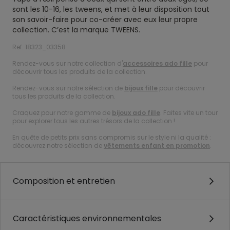
sont les 10-16, les tweens, et met à leur disposition tout
son savoir-faire pour co-créer avec eux leur propre
collection. C’est la marque TWEENS.
Ref. 18323_03358
Rendez-vous sur notre collection d'
accessoires ado fille
pour
découvrir tous les produits de la collection.
Rendez-vous sur notre sélection de
bijoux fille
pour découvrir
tous les produits de la collection.
Craquez pour notre gamme de
bijoux ado fille
. Faites vite un tour
pour explorer tous les autres trésors de la collection !
En quête de petits prix sans compromis sur le style ni la qualité :
découvrez notre sélection de
vêtements enfant en promotion
.
Composition et entretien
Caractéristiques environnementales