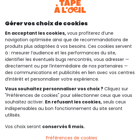
Téléchargez notre application
Découvrir notre application
Gérer vos choix de cookies
En acceptant les cookies,
vous profiterez d’une
navigation optimisée ainsi que de recommandations de
produits plus adaptées à vos besoins. Ces cookies servent
qui sommes-nous ?
à : mesurer l’audience et les performances du site,
identifier les éventuels bugs rencontrés, vous adresser —
besoin d'aide ?
directement ou par l’intermédiaire de nos partenaires —
des communications et publicités en lien avec vos centres
le club fidélité
d’intérêt et personnaliser votre expérience.
Vous souhaitez personnaliser vos choix ?
Cliquez sur
notre catalogue
"Préférences de cookies" pour sélectionner ceux que vous
souhaitez activer.
En refusant les cookies,
seuls ceux
indispensables au bon fonctionnement du site seront
Conditions générales de ventes et d'utilisation
utilisés.
Politique de confidentialité
*Conditions des offres
Vos choix seront
conservés 6 mois.
Cookies et données personnelles
Accessibilité : partiellement conforme
Préférences de cookies
Paramètres des cookies