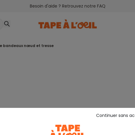
Besoin d'aide ? Retrouvez notre FAQ
 de bandeaux nœud et tresse
Continuer sans a