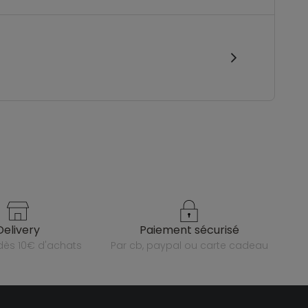
delivery
paiement sécurisé
e dès 10€ d'achats
par cb, paypal ou carte cadeau