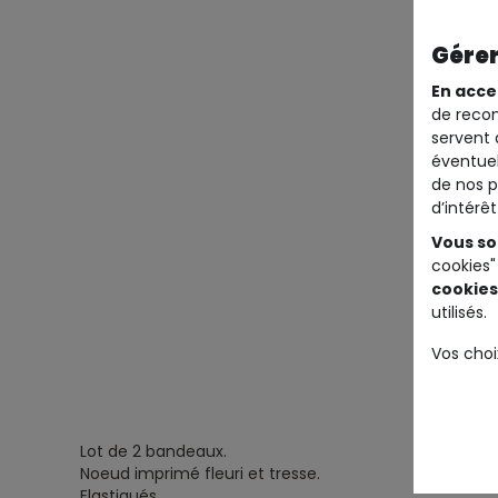
Gérer
En acce
de recom
servent 
éventuel
de nos p
d’intérê
Vous so
cookies"
cookies
utilisés.
Vos choi
Lot de 2 bandeaux.
Noeud imprimé fleuri et tresse.
Elastiqués