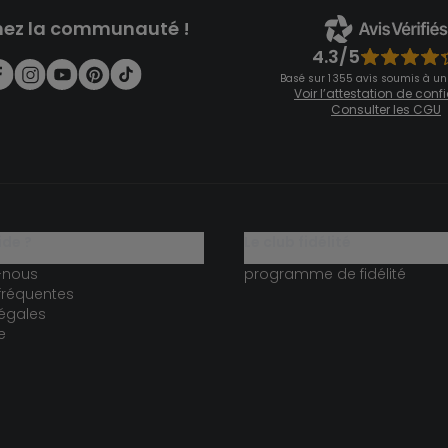
nez la communauté !
4.3/5
Basé sur 1 355 avis soumis à un
Voir l’attestation de con
Consulter les CGU
ide ?
le club fidélité
-nous
programme de fidélité
fréquentes
égales
e