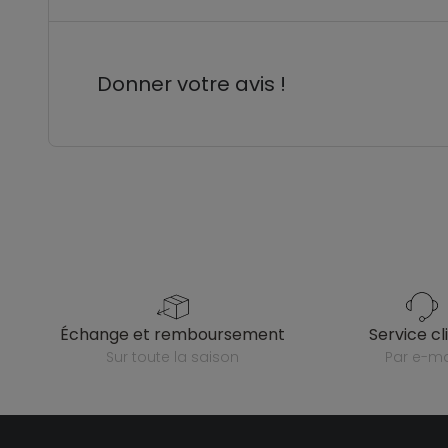
Donner votre avis !
échange et remboursement
service cl
sur toute la saison
par e-ma