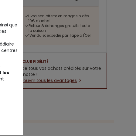
Livraison offerte en magasin dès
10€ d'achat
ainsi que
Retour & échanges gratuits toute
la saison
ies
Vendu et expédié par Tape à l'Oeil
édiaire
 centres
CLUB FIDÉLITÉ
e
5% de tous vos achats crédités sur votre
 les
cagnotte !
nt
Découvrir tous les avantages