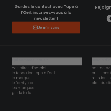
Gardez le contact avec Tape à
Rejoig
l’Oeil, inscrivez-vous à la
newsletter !
Je m'inscris
qui sommes-nous ?
besoin d'a
nos offres d'emploi
contactez
la fondation tape à l'oeil
questions 
la marque
mentions l
le family lab
plan du sit
les marques
guide taille