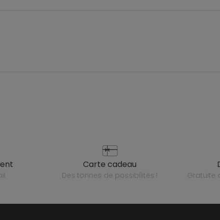
ient
carte cadeau
il
des tonnes de possibilités !
gratuit