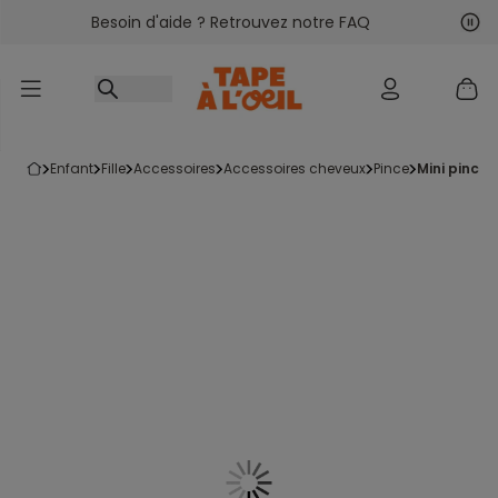
Besoin d'aide ? Retrouvez notre FAQ
Accéder au contenu
Sui
Pré
enfant
fille
accessoires
accessoires cheveux
pince
mini pince