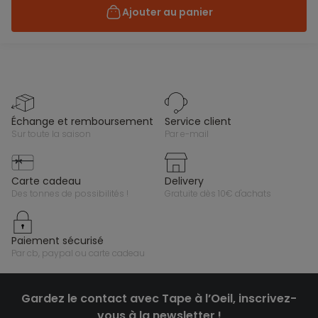
Ajouter au panier
échange et remboursement
service client
sur toute la saison
par e-mail
carte cadeau
delivery
des tonnes de possibilités !
gratuite dès 10€ d'achats
paiement sécurisé
par cb, paypal ou carte cadeau
Gardez le contact avec Tape à l’Oeil, inscrivez-
vous à la newsletter !