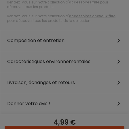
Rendez-vous sur notre collection d'
accessoires fille
pour
découvrir tous les produits.
Rendez-vous sur notre collection d'
accessoires cheveux fille
pour découvrir tous les produits de la collection.
Composition et entretien
Caractéristiques environnementales
Livraison, échanges et retours
Donner votre avis !
4,99 €