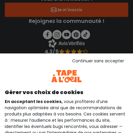
Je m'inscris
Rejoignez la communauté !
4.3/5
Basé sur 1 355 avis soumis à un contrôle
Continuer sans accepter
Voir l’attestation de confiance
Consulter les CGU
Téléchargez notre application
Découvrir notre application
Gérer vos choix de cookies
En acceptant les cookies,
vous profiterez d’une
navigation optimisée ainsi que de recommandations de
produits plus adaptées à vos besoins. Ces cookies servent
qui sommes-nous ?
à : mesurer l’audience et les performances du site,
identifier les éventuels bugs rencontrés, vous adresser —
besoin d'aide ?
directement ou par l’intermédiaire de nos partenaires —