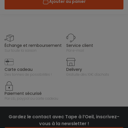
Ajouter au panier
échange et remboursement
service client
sur toute la saison
par e-mail
carte cadeau
delivery
des tonnes de possibilités !
gratuite dès 10€ d'achats
paiement sécurisé
par cb, paypal ou carte cadeau
Gardez le contact avec Tape à l’Oeil, inscrivez-
vous à la newsletter !