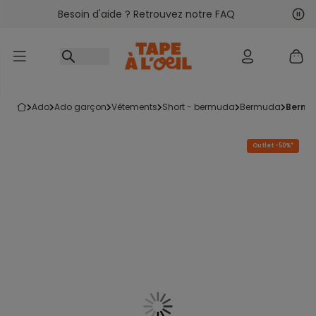
Besoin d'aide ? Retrouvez notre FAQ
Accéder au contenu
Sui
Pré
ado
ado garçon
vêtements
short - bermuda
bermuda
bermu
Outlet -50%*