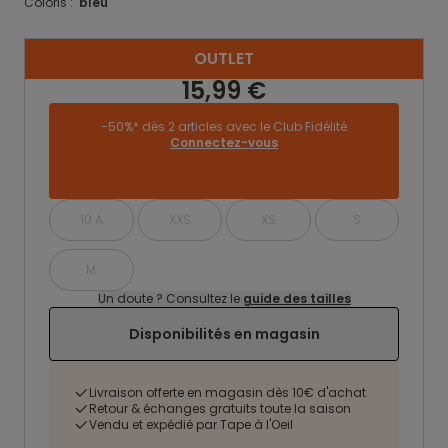
Coloris :
bleu
OUTLET
15,99 €
-50%* dès 2 articles avec le Club Fidélité
Connectez-vous
10 A
XXS
XS
S
M
Un doute ? Consultez le
guide des tailles
Disponibilités en magasin
Livraison offerte en magasin dès 10€ d'achat
Retour & échanges gratuits toute la saison
Vendu et expédié par Tape à l'Oeil