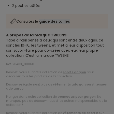
2 poches côtés
Consultez le
guide des tailles
A propos de la marque TWEENS
Tape à l’œil pense à ceux qui sont entre deux âges, ce
sont les 10-16, les tweens, et met à leur disposition tout
son savoir-faire pour co-créer avec eux leur propre
collection. C’est la marque TWEENS.
Ref. 20433_80068
Rendez-vous sur notre collection de
shorts garçon
pour
découvrir tous les produits de la collection.
Découvrez également plus de
vêtements ado garçon
et
tenues
ado garçon
.
Plongez dans notre collection de
bermudas pour garçon
. Ne
manquez pas de découvrir aussi les autres indispensables de la
collection !
Rendez-vous sur notre collection de
vêtements de sport pour