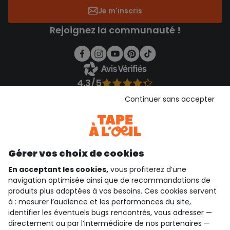
Je m'inscris
Rejoignez la communauté !
4.3/5
Basé sur 1 358 avis soumis à un contrôle
Continuer sans accepter
Voir l’attestation de confiance
Consulter les CGU
Téléchargez notre application
Découvrir notre application
Gérer vos choix de cookies
En acceptant les cookies,
vous profiterez d’une
navigation optimisée ainsi que de recommandations de
produits plus adaptées à vos besoins. Ces cookies servent
qui sommes-nous ?
à : mesurer l’audience et les performances du site,
identifier les éventuels bugs rencontrés, vous adresser —
besoin d'aide ?
directement ou par l’intermédiaire de nos partenaires —