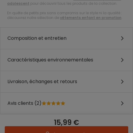
adolescent
pour découvrir tous les produits de la collection.
En quête de petits prix sans compromis sur le style ni la qualité :
découvrez notre sélection de
vêtements enfant en promotion
.
Composition et entretien
Caractéristiques environnementales
Livraison, échanges et retours
Avis clients (2)
15,99 €