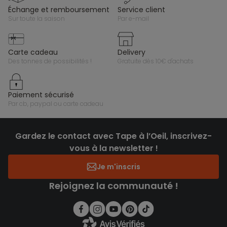
échange et remboursement
service client
sur toute la saison
par e-mail
carte cadeau
delivery
des tonnes de possibilités !
gratuite dès 10€ d'achats
paiement sécurisé
par cb, paypal ou carte cadeau
Gardez le contact avec Tape à l’Oeil, inscrivez-
vous à la newsletter !
Je m'inscris
Rejoignez la communauté !