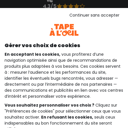
4.3/5
Basé sur 1 356 avis soumis à un contrôle
Continuer sans accepter
Voir l’attestation de confiance
Consulter les CGU
Téléchargez notre application
Découvrir notre application
Gérer vos choix de cookies
En acceptant les cookies,
vous profiterez d’une
navigation optimisée ainsi que de recommandations de
produits plus adaptées à vos besoins. Ces cookies servent
qui sommes-nous ?
à : mesurer l’audience et les performances du site,
identifier les éventuels bugs rencontrés, vous adresser —
besoin d'aide ?
directement ou par l’intermédiaire de nos partenaires —
des communications et publicités en lien avec vos centres
le club fidélité
d’intérêt et personnaliser votre expérience.
Vous souhaitez personnaliser vos choix ?
Cliquez sur
notre catalogue
"Préférences de cookies" pour sélectionner ceux que vous
souhaitez activer.
En refusant les cookies,
seuls ceux
indispensables au bon fonctionnement du site seront
Conditions générales de ventes et d'utilisation