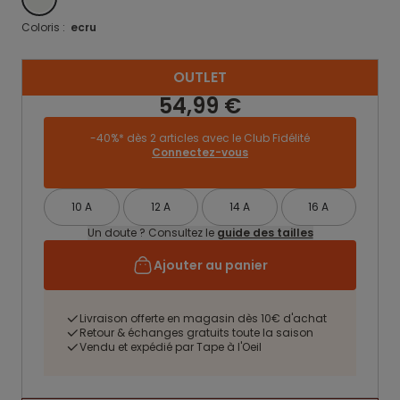
Coloris :
ecru
OUTLET
54,99 €
-40%* dès 2 articles avec le Club Fidélité
Connectez-vous
10 A
12 A
14 A
16 A
Un doute ? Consultez le
guide des tailles
Ajouter au panier
Livraison offerte en magasin dès 10€ d'achat
Retour & échanges gratuits toute la saison
Vendu et expédié par Tape à l'Oeil