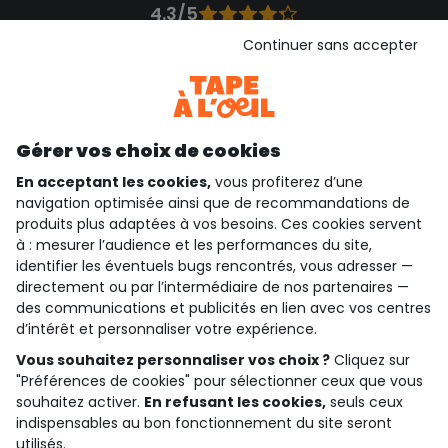
4.3/5
Basé sur 1 358 avis soumis à un contrôle
Continuer sans accepter
Voir l’attestation de confiance
Consulter les CGU
Téléchargez notre application
Découvrir notre application
Gérer vos choix de cookies
En acceptant les cookies,
vous profiterez d’une
navigation optimisée ainsi que de recommandations de
produits plus adaptées à vos besoins. Ces cookies servent
qui sommes-nous ?
à : mesurer l’audience et les performances du site,
identifier les éventuels bugs rencontrés, vous adresser —
besoin d'aide ?
directement ou par l’intermédiaire de nos partenaires —
des communications et publicités en lien avec vos centres
le club fidélité
d’intérêt et personnaliser votre expérience.
Vous souhaitez personnaliser vos choix ?
Cliquez sur
notre catalogue
"Préférences de cookies" pour sélectionner ceux que vous
souhaitez activer.
En refusant les cookies,
seuls ceux
indispensables au bon fonctionnement du site seront
Conditions générales de ventes et d'utilisation
utilisés.