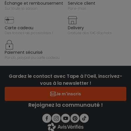
échange et remboursement
service client
sur toute la saison
par e-mail
carte cadeau
delivery
des tonnes de possibilités !
gratuite dès 10€ d'achats
paiement sécurisé
par cb, paypal ou carte cadeau
Gardez le contact avec Tape à l’Oeil, inscrivez-
vous à la newsletter !
Je m'inscris
Rejoignez la communauté !