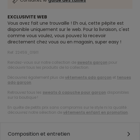
Consultez le
guide des tailles
EXCLUSIVITE WEB
Vous avez fait une trouvaille ! Eh oui, cette pépite est
disponible uniquement sur le web. Pour la livraison, c'est
comme vous voulez, vous pouvez la recevoir
directement chez vous ou en magasin, super easy !
Ref. 22459_01911
Rendez-vous sur notre collection de
sweats garçon
pour
découvrir tous les produits de la collection.
Découvrez également plus de
vêtements ado garçon
et
tenues
ado garçon
.
Retrouvez tous les
sweats à capuche pour garçon
disponibles
sur la boutique !
En quête de petits prix sans compromis sur le style ni la qualité :
découvrez notre sélection de
vêtements enfant en promotion
.
Composition et entretien