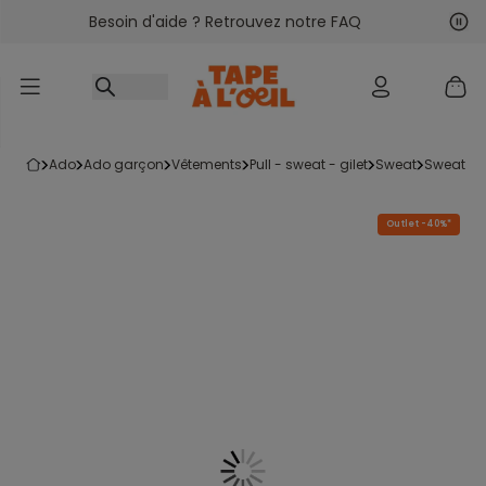
Besoin d'aide ? Retrouvez notre FAQ
Accéder au contenu
Sui
Pré
ado
ado garçon
vêtements
pull - sweat - gilet
sweat
sweat à
Outlet -40%*