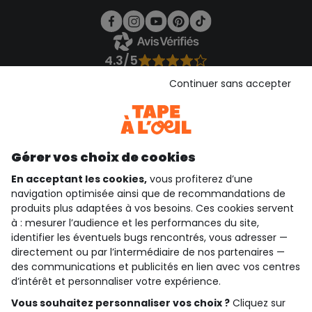
4.3/5
Basé sur 1 358 avis soumis à un contrôle
Continuer sans accepter
Voir l’attestation de confiance
Consulter les CGU
Téléchargez notre application
Découvrir notre application
Gérer vos choix de cookies
En acceptant les cookies,
vous profiterez d’une
navigation optimisée ainsi que de recommandations de
produits plus adaptées à vos besoins. Ces cookies servent
qui sommes-nous ?
à : mesurer l’audience et les performances du site,
identifier les éventuels bugs rencontrés, vous adresser —
besoin d'aide ?
directement ou par l’intermédiaire de nos partenaires —
des communications et publicités en lien avec vos centres
le club fidélité
d’intérêt et personnaliser votre expérience.
notre catalogue
Vous souhaitez personnaliser vos choix ?
Cliquez sur