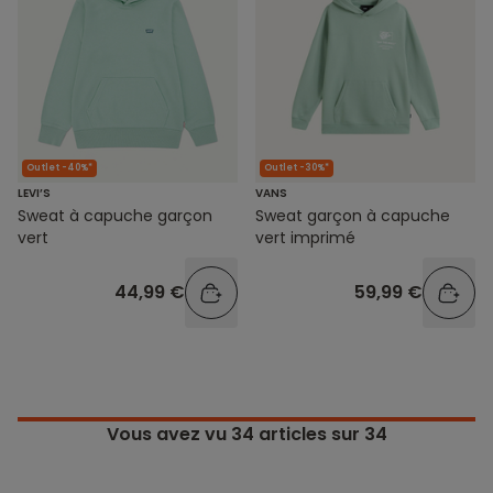
Outlet -40%*
Outlet -30%*
LEVI’S
VANS
Sweat à capuche garçon
Sweat garçon à capuche
vert
vert imprimé
44,99 €
59,99 €
Vous avez vu
34
articles sur 34