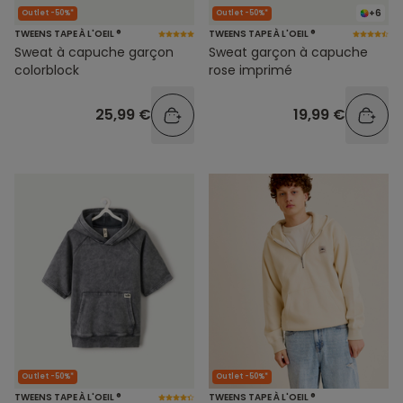
+6
Outlet -50%*
Outlet -50%*
TWEENS TAPE À L'OEIL ®
TWEENS TAPE À L'OEIL ®
Sweat à capuche garçon
Sweat garçon à capuche
colorblock
rose imprimé
25,99 €
19,99 €
Outlet -50%*
Outlet -50%*
TWEENS TAPE À L'OEIL ®
TWEENS TAPE À L'OEIL ®