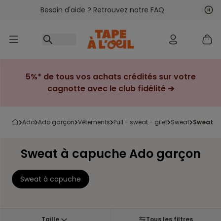
Besoin d'aide ? Retrouvez notre FAQ
Accéder au contenu
Sui
Pré
5%* de tous vos achats crédités sur votre
cagnotte avec le club fidélité ➔
ado
ado garçon
vêtements
pull - sweat - gilet
sweat
sweat 
Sweat à capuche Ado garçon
Sweat à capuche
Taille
Tous les filtres