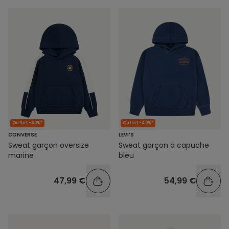
Outlet -30%*
Outlet -40%*
CONVERSE
LEVI’S
Sweat garçon oversize
Sweat garçon à capuche
marine
bleu
47,99 €
54,99 €