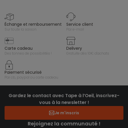
échange et remboursement
service client
sur toute la saison
par e-mail
carte cadeau
delivery
des tonnes de possibilités !
gratuite dès 10€ d'achats
paiement sécurisé
par cb, paypal ou carte cadeau
Gardez le contact avec Tape à l’Oeil, inscrivez-
vous à la newsletter !
Je m'inscris
Rejoignez la communauté !