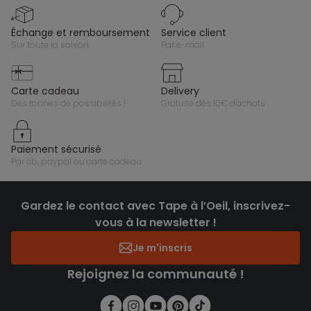
échange et remboursement
service client
sur toute la saison
par e-mail
carte cadeau
delivery
des tonnes de possibilités !
gratuite dès 10€ d'achats
paiement sécurisé
par cb, paypal ou carte cadeau
Gardez le contact avec Tape à l’Oeil, inscrivez-
vous à la newsletter !
Je m'inscris
Rejoignez la communauté !