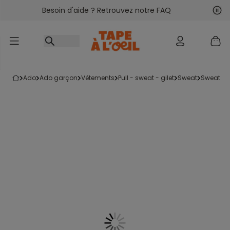
Besoin d'aide ? Retrouvez notre FAQ
Accéder au contenu
Sui
Pré
ado
ado garçon
vêtements
pull - sweat - gilet
sweat
sweat à