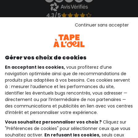
4.3/5
Basé sur 1 362 avis soumis à un contrôle
Continuer sans accepter
Voir l’attestation de confiance
Consulter les CGU
Téléchargez notre application
Découvrir notre application
Gérer vos choix de cookies
En acceptant les cookies,
vous profiterez d’une
navigation optimisée ainsi que de recommandations de
produits plus adaptées à vos besoins. Ces cookies servent
qui sommes-nous ?
à : mesurer l’audience et les performances du site,
identifier les éventuels bugs rencontrés, vous adresser —
besoin d'aide ?
directement ou par l’intermédiaire de nos partenaires —
des communications et publicités en lien avec vos centres
le club fidélité
d’intérêt et personnaliser votre expérience.
Vous souhaitez personnaliser vos choix ?
Cliquez sur
notre catalogue
"Préférences de cookies" pour sélectionner ceux que vous
souhaitez activer.
En refusant les cookies,
seuls ceux