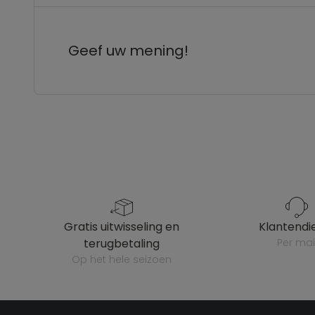
Geef uw mening!
gratis uitwisseling en
klantendi
terugbetaling
per mai
op het hele seizoen