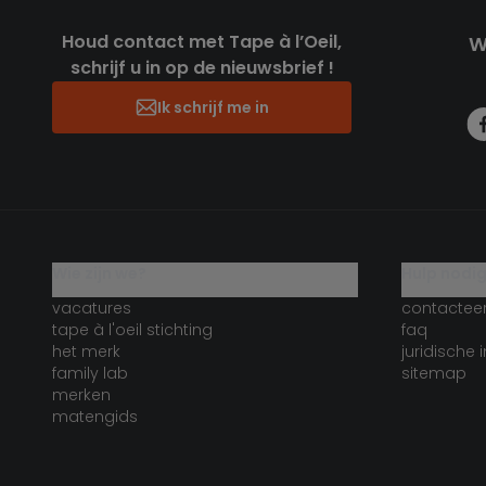
Houd contact met Tape à l’Oeil,
W
schrijf u in op de nieuwsbrief !
Ik schrijf me in
wie zijn we?
hulp nodi
vacatures
contactee
tape à l'oeil stichting
faq
het merk
juridische 
family lab
sitemap
merken
matengids