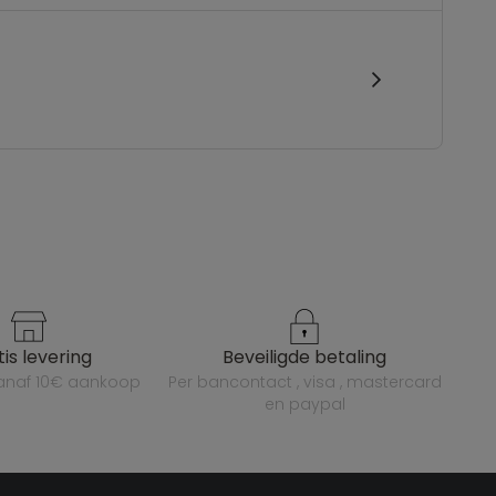
atis levering
beveiligde betaling
vanaf 10€ aankoop
per bancontact , visa , mastercard
en paypal