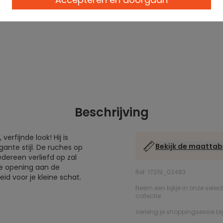
Beschrijving
erfijnde look! Hij is
Bekijk de maattab
ante stijl. De ruches op
ereen verliefd op zal
te opening aan de
Ref. 17319_02483
id voor je kleine schat.
Neem een kijkje in onze selec
collectie.
Verleng je shoppingsessie bi