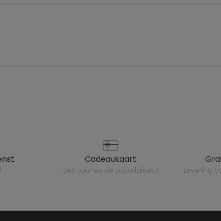
enst
cadeaukaart
gr
l
des tonnes de possibilités !
levering 