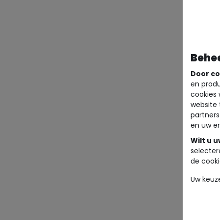
Behe
Door co
en produ
cookies 
website 
partners
en uw er
Wilt u 
selecter
de cooki
Uw keuz