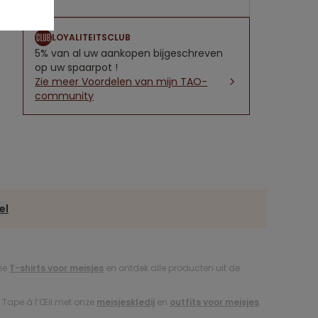
LOYALITEITSCLUB
5% van al uw aankopen bijgeschreven
op uw spaarpot !
Zie meer Voordelen van mijn TAO-
community
el
tie
T-shirts voor meisjes
en ontdek alle producten uit de
j Tape à l’Œil met onze
meisjeskledij
en
outfits voor meisjes
.