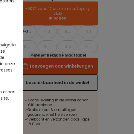
pteren
-50%* vanaf 2 artikelen met Loyalty
club
Inloggen
2-3 J
4 J
5 J
6 J
avigatie
8 J
10 J
12 J
14 J
eze
Twijfel je?
Bekijk de maattabel
 de
via onze
Toevoegen aan winkelwagen
eresses
beschikbaarheid in de winkel
 alleen
site.
Gratis levering in de winkel vanaf
€10 aankoop
Gratis retour & omruilingen
gedurende het hele seizoen
Verkocht en verzonden door Tape
à l'Oeil