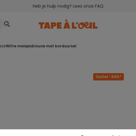
Heb je hulp nodig? Lees onze FAQ
oes
witte meisjesblouse met borduursel
Outlet -50%*