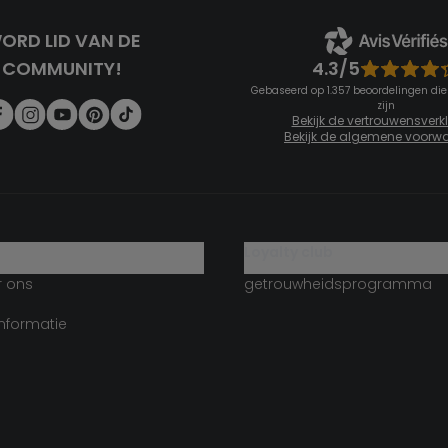
ORD LID VAN DE
4.3/5
COMMUNITY!
Gebaseerd op 1.357 beoordelingen die
zijn
Bekijk de vertrouwensverk
Bekijk de algemene voorw
g
loyalty club
r ons
getrouwheidsprogramma
informatie