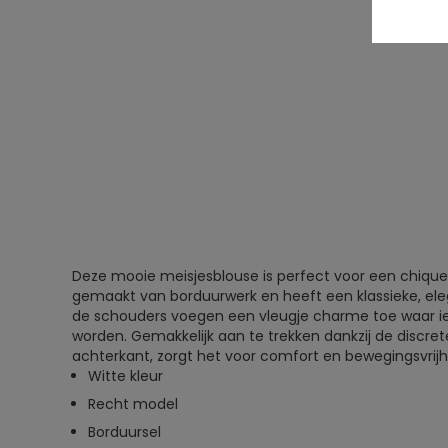
Deze mooie meisjesblouse is perfect voor een chique, v
gemaakt van borduurwerk en heeft een klassieke, eleg
de schouders voegen een vleugje charme toe waar ied
worden. Gemakkelijk aan te trekken dankzij de discre
achterkant, zorgt het voor comfort en bewegingsvrijhe
Witte kleur
Recht model
Borduursel