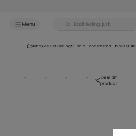
Ga naar inhoud
Rechercher un produit
Menu
kind
meisje
kleding
t-shirt - onderhemd - blouse
bl
Deel dit
product