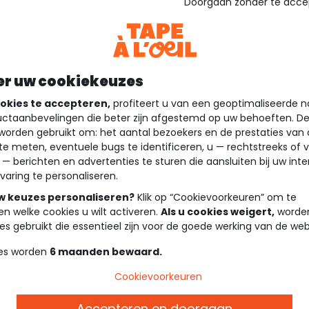
Doorgaan zonder te acce
er uw cookiekeuzes
okies te accepteren,
profiteert u van een geoptimaliseerde n
ctaanbevelingen die beter zijn afgestemd op uw behoeften. D
worden gebruikt om: het aantal bezoekers en de prestaties van
te meten, eventuele bugs te identificeren, u — rechtstreeks of 
 — berichten en advertenties te sturen die aansluiten bij uw int
varing te personaliseren.
uw keuzes personaliseren?
Klik op “Cookievoorkeuren” om te
en welke cookies u wilt activeren.
Als u cookies weigert,
worden
es gebruikt die essentieel zijn voor de goede werking van de web
es worden
6 maanden bewaard.
Cookievoorkeuren
Accepteren en doorgaan