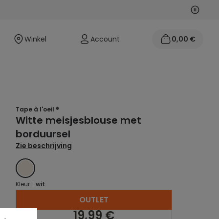
Volgen
Vorige
Winkel
Account
0,00 €
Tape à l'oeil ®
Witte meisjesblouse met
borduursel
Zie beschrijving
WIT
Kleur :
wit
OUTLET
19,99 €