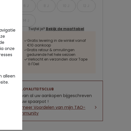
6 J
8 J
10 J
12 J
14 J
Twijfel je?
Bekijk de maattabel
avigatie
eze
Gratis levering in de winkel vanaf
 de
€10 aankoop
via onze
Gratis retour & omruilingen
eresses
gedurende het hele seizoen
Verkocht en verzonden door Tape
à l'Oeil
 alleen
site.
LOYALITEITSCLUB
5% van al uw aankopen bijgeschreven
op uw spaarpot !
Zie meer Voordelen van mijn TAO-
community