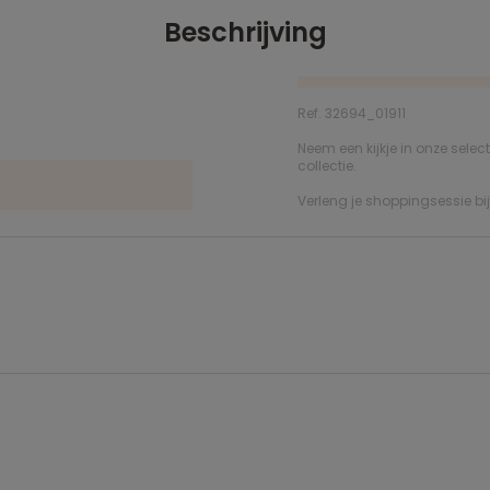
Beschrijving
Ref. 32694_01911
Neem een kijkje in onze selec
collectie.
Verleng je shoppingsessie bi