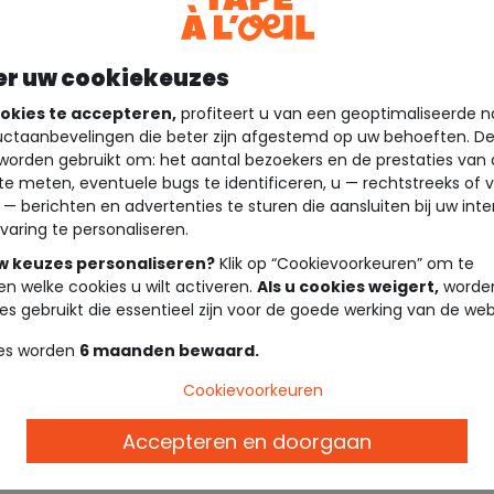
er uw cookiekeuzes
okies te accepteren,
profiteert u van een geoptimaliseerde n
ctaanbevelingen die beter zijn afgestemd op uw behoeften. D
worden gebruikt om: het aantal bezoekers en de prestaties van
te meten, eventuele bugs te identificeren, u — rechtstreeks of 
 — berichten en advertenties te sturen die aansluiten bij uw int
varing te personaliseren.
uw keuzes personaliseren?
Klik op “Cookievoorkeuren” om te
en welke cookies u wilt activeren.
Als u cookies weigert,
worden
es gebruikt die essentieel zijn voor de goede werking van de web
es worden
6 maanden bewaard.
Cookievoorkeuren
Accepteren en doorgaan