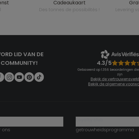
enst
cadeaukaart
gr
l
des tonnes de possibilités !
levering 
ORD LID VAN DE
4.3/5
COMMUNITY!
Gebaseerd op 1.356 beoordelingen die
zijn
Bekijk de vertrouwensverk
Bekijk de algemene voorw
g
loyalty club
r ons
getrouwheidsprogramma