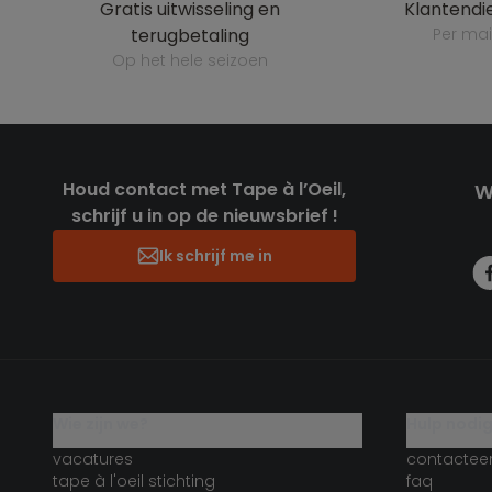
gratis uitwisseling en
klantendi
terugbetaling
per mai
op het hele seizoen
Houd contact met Tape à l’Oeil,
W
schrijf u in op de nieuwsbrief !
Ik schrijf me in
wie zijn we?
hulp nodi
vacatures
contactee
tape à l'oeil stichting
faq