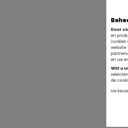
Behe
Door co
en produ
cookies 
website 
partners
en uw er
Wilt u 
selecter
de cooki
Uw keuz