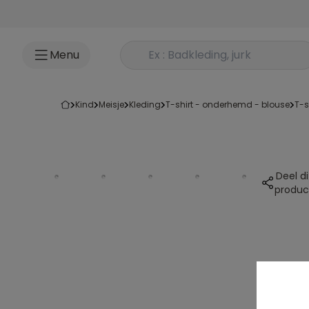
Ga naar inhoud
Rechercher un produit
Menu
kind
meisje
kleding
t-shirt - onderhemd - blouse
t-
Deel di
produc