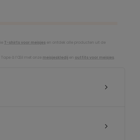
tie
T-shirts voor meisjes
en ontdek alle producten uit de
j Tape à l’Œil met onze
meisjeskledij
en
outfits voor meisjes
.