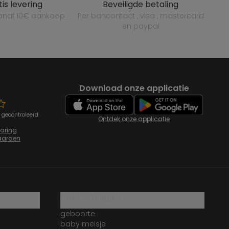
atis levering
beveiligde betaling
vanaf 10€ aankoop
per bancontact , visa , mastercard
en paypal
Download onze applicatie
 gecontroleerd
Ontdek onze applicatie
laring
aarden
onze catalogus
geboorte
baby meisje