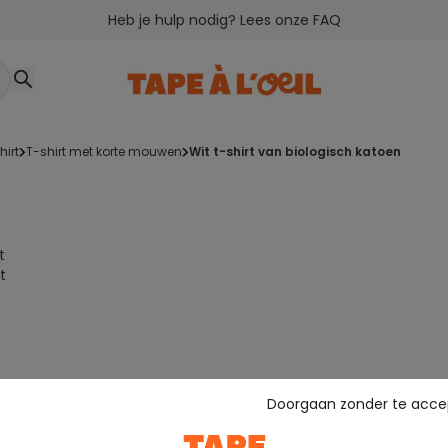
Heb je hulp nodig? Lees onze FAQ
shirt
t-shirt met korte mouwen
wit t-shirt van biologisch katoen
t
t
Doorgaan zonder te acce