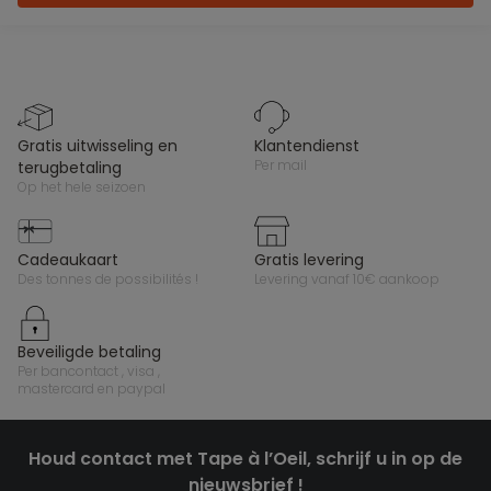
gratis uitwisseling en
klantendienst
per mail
terugbetaling
op het hele seizoen
cadeaukaart
gratis levering
des tonnes de possibilités !
levering vanaf 10€ aankoop
beveiligde betaling
per bancontact , visa ,
mastercard en paypal
Houd contact met Tape à l’Oeil, schrijf u in op de
nieuwsbrief !