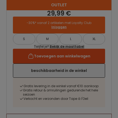
OUTLET
29,99 €
-30%* vanaf 2 artikelen met Loyalty Club
Inloggen
S
M
L
XL
Twijfel je?
Bekijk de maattabel
Toevoegen aan winkelwagen
beschikbaarheid in de winkel
Gratis levering in de winkel vanaf €10 aankoop
Gratis retour & omruilingen gedurende het hele
seizoen
Verkocht en verzonden door Tape à l'Oeil