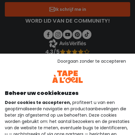
Ik schrijf me in
WORD LID VAN DE COMMUNITY!
4.3/5
Gebaseerd op 1.357 beoordelingen die gecontroleerd zijn
Doorgaan zonder te accepteren
Bekijk de vertrouwensverklaring
Bekijk de algemene voorwaarden
Download onze applicatie
Ontdek onze applicatie
Beheer uw cookiekeuzes
Door cookies te accepteren,
profiteert u van een
geoptimaliseerde navigatie en productaanbevelingen die
beter zijn afgestemd op uw behoeften. Deze cookies
wie zijn we?
worden gebruikt om: het aantal bezoekers en de prestaties
van de website te meten, eventuele bugs te identificeren,
hulp nodig
u — rechtstreeks of via onze partners — berichten en