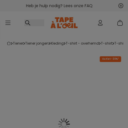
Heb je hulp nodig? Lees onze FAQ
Ga naar inhoud
Vol
Vor
tiener
tiener jongen
kleding
t-shirt - overhemd
t-shirt
t-shir
Outlet -30%*