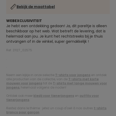
Bekijk de maattabel
WEBEXCLUSIVITEIT
Je hebt een ontdekking gedaan! Ja, dit pareltje is alleen
beschikbaar op het web. Wat betreft de levering, dat is
helemaal aan jou. Je kunt het rechtstreeks bij je thuis
ontvangen of in de winkel, super gemakkelijk !
Ref. 21127_02575
.
.
Neem een kijkje in onze selectie
T-shirts voor jongens
en ontdek
alle producten van de collectie, van de
T-shirts met korte
mouwen voor jongens
tot de
T-shirts met lange mouwen voor
jongens
, helemaal volgens de noden!
Ontdek ook meer
kledij voor tienerjongens
en
outfits voor
tienerjongens
.
Restez dans le thème : jetez un coup d'oeil à nos autres
t-shirts
blancs pour garçon
.