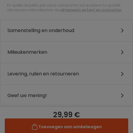
En quête de petits prix sans compromis sur le style ni la qualité :
découvrez notre sélection de
vêtements enfant en promotion
.
Samenstelling en onderhoud
Milieukenmerken
Levering, ruilen en retourneren
Geef uw mening!
29,99 €
Toevoegen aan winkelwagen