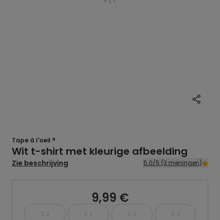
Tape à l'oeil ®
Wit t-shirt met kleurige afbeelding
Zie beschrijving
5.0/5 (3 meningen)
9,99 €
2 J
3 J
4 J
5 J