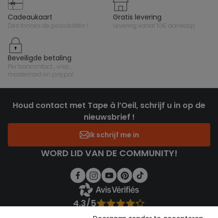
cadeaukaart
gratis levering
des tonnes de possibilités !
levering vanaf 10€ aankoop
beveiligde betaling
per bancontact , visa ,
mastercard en paypal
Houd contact met Tape à l’Oeil, schrijf u in op de
nieuwsbrief !
Ik schrijf me in
WORD LID VAN DE COMMUNITY!
4.3/5
Gebaseerd op 1.357 beoordelingen die gecontroleerd zijn