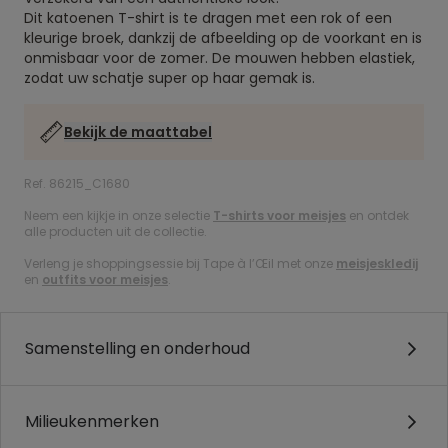
Dit katoenen T-shirt is te dragen met een rok of een
kleurige broek, dankzij de afbeelding op de voorkant en is
onmisbaar voor de zomer. De mouwen hebben elastiek,
zodat uw schatje super op haar gemak is.
Bekijk de maattabel
Ref. 86215_C1680
Neem een kijkje in onze selectie
T-shirts voor meisjes
en ontdek
alle producten uit de collectie.
Verleng je shoppingsessie bij Tape à l’Œil met onze
meisjeskledij
en
outfits voor meisjes
.
Samenstelling en onderhoud
Milieukenmerken