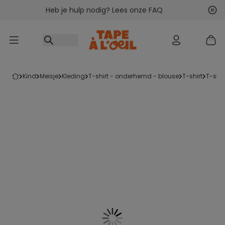
Heb je hulp nodig? Lees onze FAQ
Ga naar inhoud
Vol
Vor
kind
meisje
kleding
t-shirt - onderhemd - blouse
t-shirt
t-sh