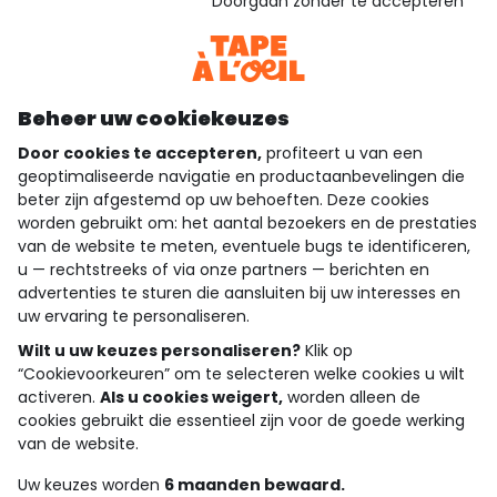
Doorgaan zonder te accepteren
Bekijk de vertrouwensverklaring
Bekijk de algemene voorwaarden
Download onze applicatie
Ontdek onze applicatie
Beheer uw cookiekeuzes
Door cookies te accepteren,
profiteert u van een
geoptimaliseerde navigatie en productaanbevelingen die
beter zijn afgestemd op uw behoeften. Deze cookies
wie zijn we?
worden gebruikt om: het aantal bezoekers en de prestaties
van de website te meten, eventuele bugs te identificeren,
hulp nodig
u — rechtstreeks of via onze partners — berichten en
advertenties te sturen die aansluiten bij uw interesses en
loyalty club
uw ervaring te personaliseren.
Wilt u uw keuzes personaliseren?
Klik op
onze catalogus
“Cookievoorkeuren” om te selecteren welke cookies u wilt
activeren.
Als u cookies weigert,
worden alleen de
cookies gebruikt die essentieel zijn voor de goede werking
Algemene verkoop en gebruiksvoorwaarden
van de website.
Privacybeleid
*Aanbiedingsvoorwaarden
Uw keuzes worden
6 maanden bewaard.
Cookies en persoonsgegevens