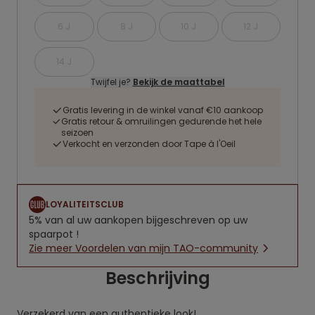
6 J
8 J
10 J
12 J
14 J
Twijfel je?
Bekijk de maattabel
Gratis levering in de winkel vanaf €10 aankoop
Gratis retour & omruilingen gedurende het hele
seizoen
Verkocht en verzonden door Tape à l'Oeil
LOYALITEITSCLUB
5% van al uw aankopen bijgeschreven op uw
spaarpot !
Zie meer Voordelen van mijn TAO-community
Beschrijving
Verzekerd van een authentieke look!